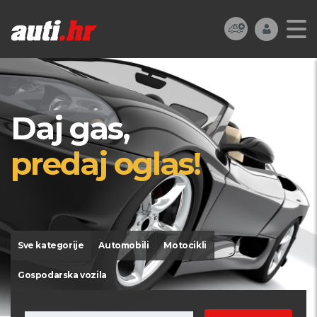
Daj gas,
predaj oglas!
Sve kategorije
Automobili
Motocikli
Gospodarska vozila