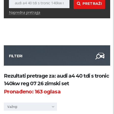
PRETRAŽI
Napredna pretraga
FILTERI
Kategorija
Rezultati pretrage za: audi a4 40 tdi s tronic
140kw reg 07 26 zimski set
Županija
Pronađeno:
163
oglasa
Samo sa slikom
Važniji
PRETRAŽI