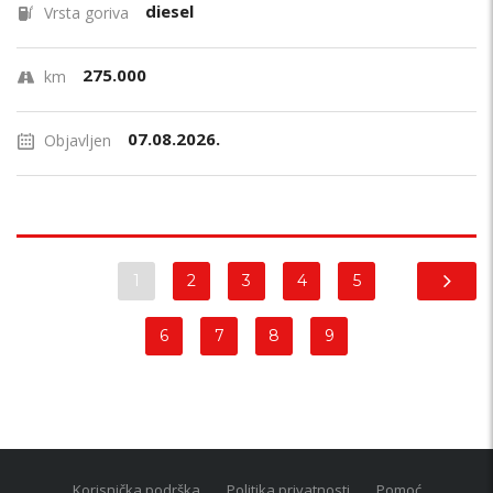
diesel
Vrsta goriva
275.000
km
07.08.2026.
Objavljen
1
2
3
4
5
6
7
8
9
Korisnička podrška
Politika privatnosti
Pomoć