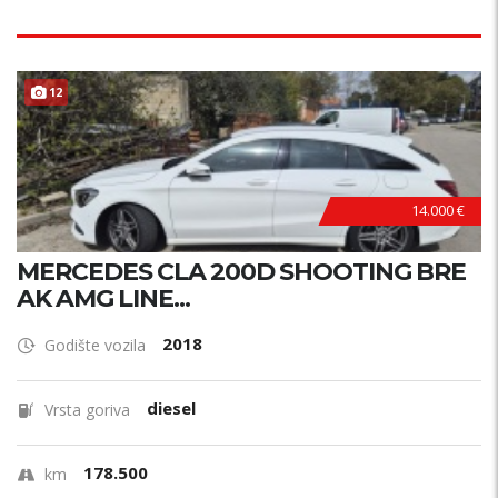
12
14.000 €
MERCEDES CLA 200D SHOOTING BRE
AK AMG LINE...
2018
Godište vozila
diesel
Vrsta goriva
178.500
km