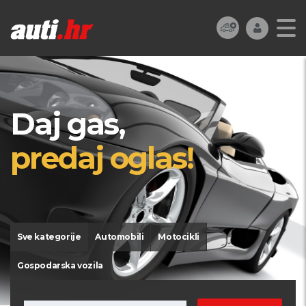
Daj gas,
predaj oglas!
Sve kategorije
Automobili
Motocikli
Gospodarska vozila