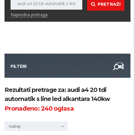
PRETRAŽI
Napredna pretraga
FILTERI
Kategorija
Rezultati pretrage za: audi a4 20 tdi
automatik s line led alkantara 140kw
Županija
Pronađeno:
240
oglasa
Samo sa slikom
Važniji
PRETRAŽI