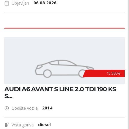
06.08.2026.
Objavljen
15.500 €
AUDI A6 AVANT S LINE 2.0 TDI 190 KS
S...
2014
Godište vozila
diesel
Vrsta goriva