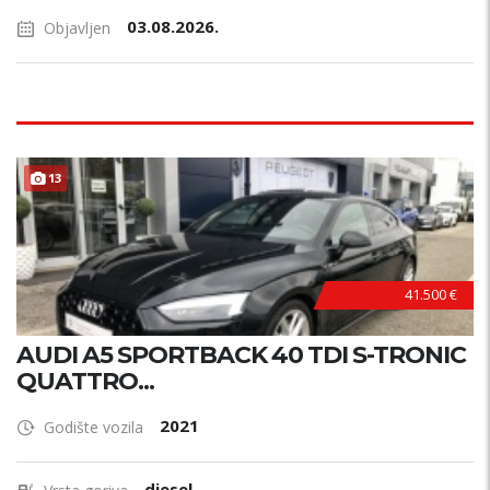
03.08.2026.
Objavljen
13
41.500 €
AUDI A5 SPORTBACK 40 TDI S-TRONIC
QUATTRO...
2021
Godište vozila
diesel