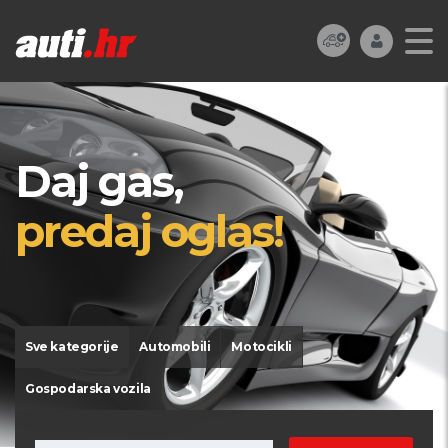
Daj gas,
predaj oglas!
Sve kategorije
Automobili
Motocikli
Gospodarska vozila