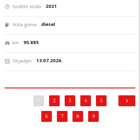
2021
Godište vozila
diesel
Vrsta goriva
95.885
km
13.07.2026.
Objavljen
1
2
3
4
5
6
7
8
9