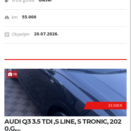
Vrsta goriva
55.000
km
20.07.2026.
Objavljen
19
33.500 €
AUDI Q3 3.5 TDI ,S LINE, S TRONIC, 202
0.G,...