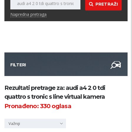
PRETRAŽI
Napredna pretraga
FILTERI
Kategorija
Rezultati pretrage za: audi a4 2 0 tdi
quattro s tronic s line virtual kamera
Županija
Pronađeno:
330
oglasa
Samo sa slikom
Važniji
PRETRAŽI