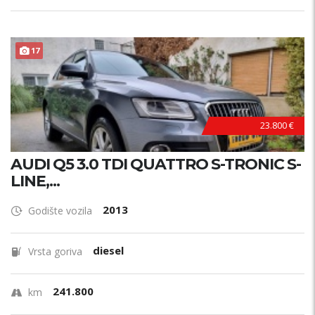
17
23.800 €
AUDI Q5 3.0 TDI QUATTRO S-TRONIC S-
LINE,...
2013
Godište vozila
diesel
Vrsta goriva
241.800
km