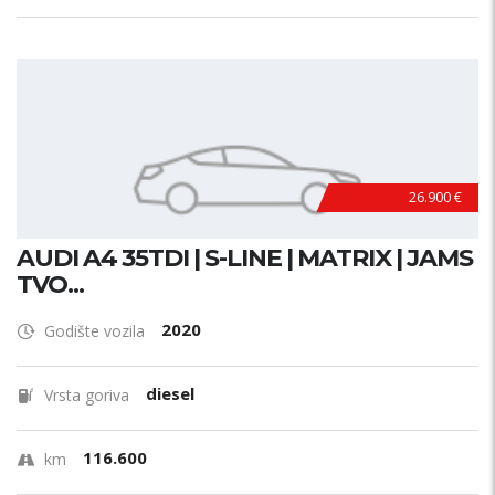
26.900 €
AUDI A4 35TDI | S-LINE | MATRIX | JAMS
TVO...
2020
Godište vozila
diesel
Vrsta goriva
116.600
km