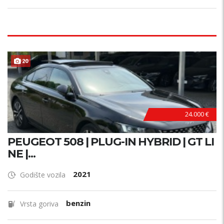
20
24.000 €
PEUGEOT 508 | PLUG-IN HYBRID | GT LI
NE |...
2021
Godište vozila
benzin
Vrsta goriva