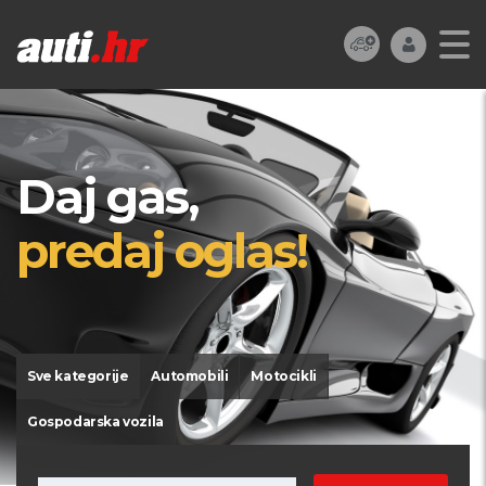
Daj gas,
predaj oglas!
Sve kategorije
Automobili
Motocikli
Gospodarska vozila