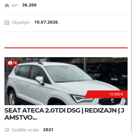
36.200
km
10.07.2026.
Objavljen
16
19.900 €
SEAT ATECA 2.0TDI DSG | REDIZAJN | J
AMSTVO...
2021
Godište vozila