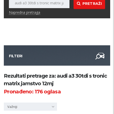
PRETRAŽI
Napredna pretraga
FILTERI
Kategorija
Rezultati pretrage za: audi a3 30tdi s tronic
matrix jamstvo 12mj
Županija
Pronađeno:
176
oglasa
Samo sa slikom
Važniji
PRETRAŽI