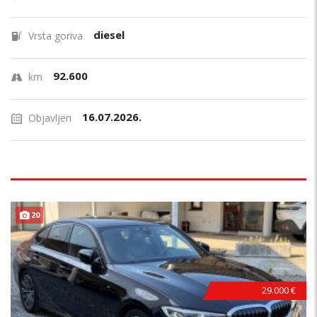
diesel
Vrsta goriva
92.600
km
16.07.2026.
Objavljen
20
29.000 €