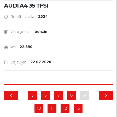
AUDI A4 35 TFSI
2024
Godište vozila
benzin
Vrsta goriva
22.890
km
22.07.2026.
Objavljen
5
6
7
8
9
10
11
12
13