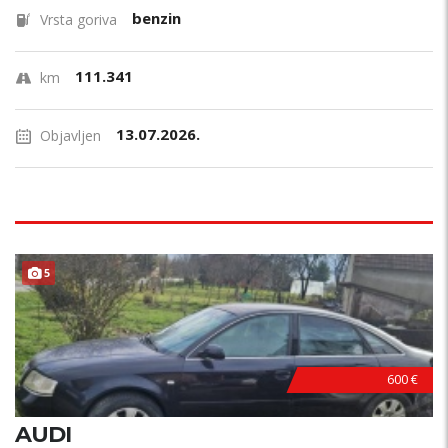
benzin
Vrsta goriva
111.341
km
13.07.2026.
Objavljen
5
600 €
AUDI