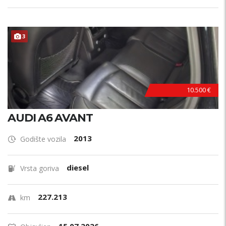
3
10.500 €
AUDI A6 AVANT
2013
Godište vozila
diesel
Vrsta goriva
227.213
km