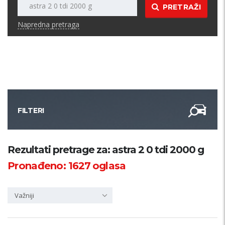
PRETRAŽI
Napredna pretraga
FILTERI
Kategorija
Rezultati pretrage za: astra 2 0 tdi 2000 g
Pronađeno:
1627
oglasa
Županija
Važniji
Samo sa slikom
PRETRAŽI