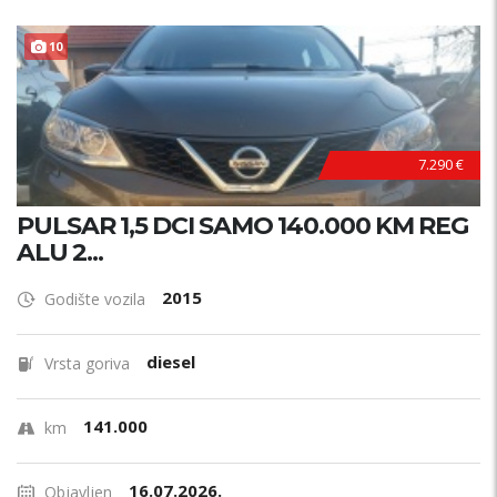
10
7.290 €
PULSAR 1,5 DCI SAMO 140.000 KM REG
ALU 2...
2015
Godište vozila
diesel
Vrsta goriva
141.000
km
16.07.2026.
Objavljen