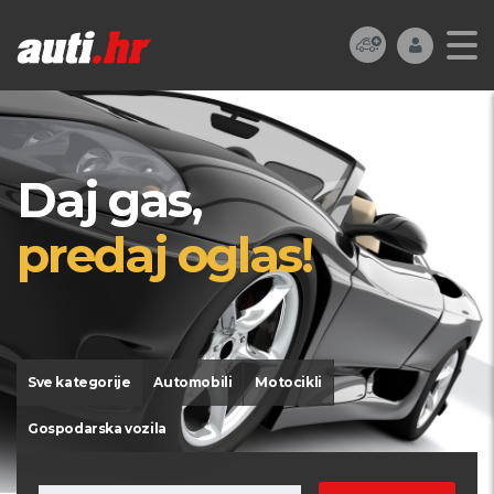
Daj gas,
predaj oglas!
Sve kategorije
Automobili
Motocikli
Gospodarska vozila