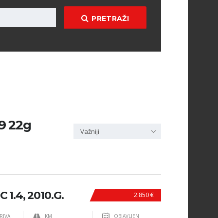
PRETRAŽI
09 22g
Važniji
1.4, 2010.G.
2.850 €
RIVA
KM
OBJAVLJEN