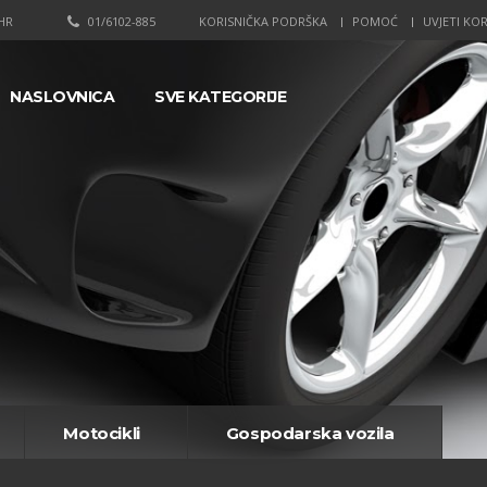
HR
01/6102-885
KORISNIČKA PODRŠKA
POMOĆ
UVJETI KOR
NASLOVNICA
SVE KATEGORIJE
Motocikli
Gospodarska vozila