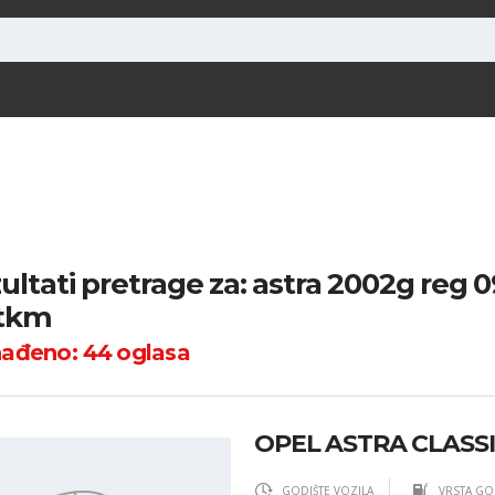
ultati pretrage za: astra 2002g reg 
5tkm
nađeno:
44
oglasa
OPEL ASTRA CLASSIC 
GODIŠTE VOZILA
VRSTA GO