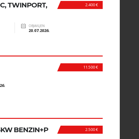
C, TWINPORT,
2.400 €
OBJAVLJEN
20.07.2026.
11.500 €
N
26.
85KW BENZIN+P
2.500 €