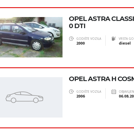
OPEL ASTRA CLASSI
0 DTI
GODIŠTE VOZILA
VRSTA GO
2000
diesel
OPEL ASTRA H COSM
GODIŠTE VOZILA
OBJAVLJE
2006
06.08.20