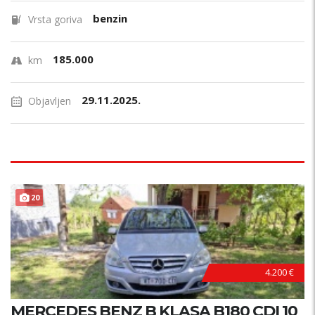
benzin
Vrsta goriva
185.000
km
29.11.2025.
Objavljen
20
4.200 €
MERCEDES BENZ B KLASA B180 CDI 10