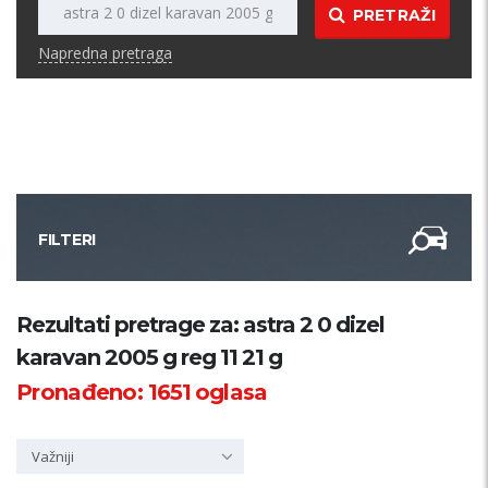
PRETRAŽI
Napredna pretraga
FILTERI
Kategorija
Rezultati pretrage za: astra 2 0 dizel
karavan 2005 g reg 11 21 g
Županija
Pronađeno:
1651
oglasa
Samo sa slikom
Važniji
PRETRAŽI