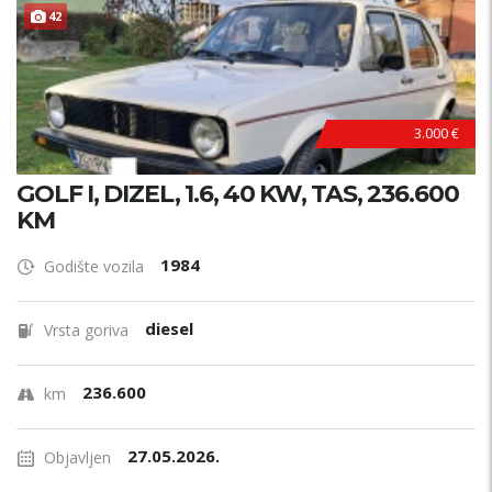
ODRŽAVAN !
42
3.000 €
GOLF I, DIZEL, 1.6, 40 KW, TAS, 236.600
KM
1984
Godište vozila
diesel
Vrsta goriva
236.600
km
27.05.2026.
Objavljen