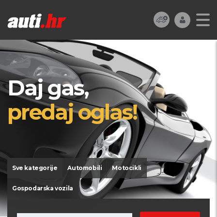
Daj gas,
predaj oglas!
Sve kategorije
Automobili
Motocikli
Gospodarska vozila