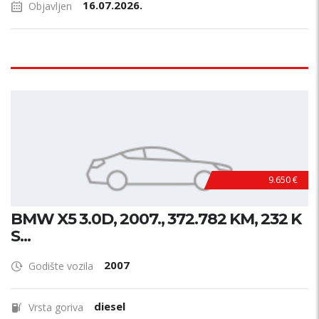
16.07.2026.
Objavljen
9.650 €
BMW X5 3.0D, 2007., 372.782 KM, 232 K
S...
2007
Godište vozila
diesel
Vrsta goriva