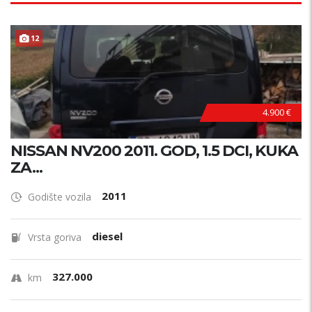
12
4.900 €
NISSAN NV200 2011. GOD, 1.5 DCI, KUKA
ZA...
2011
Godište vozila
diesel
Vrsta goriva
327.000
km