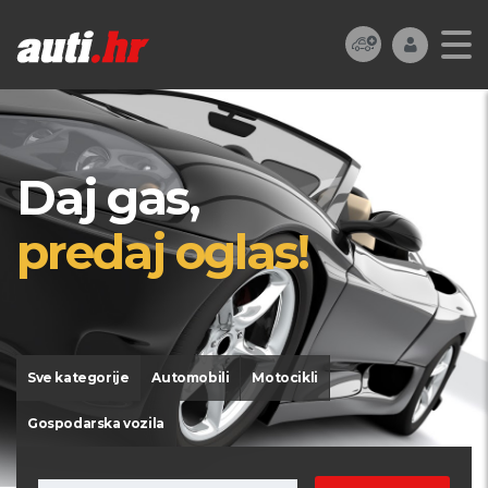
Daj gas,
predaj oglas!
Sve kategorije
Automobili
Motocikli
Gospodarska vozila