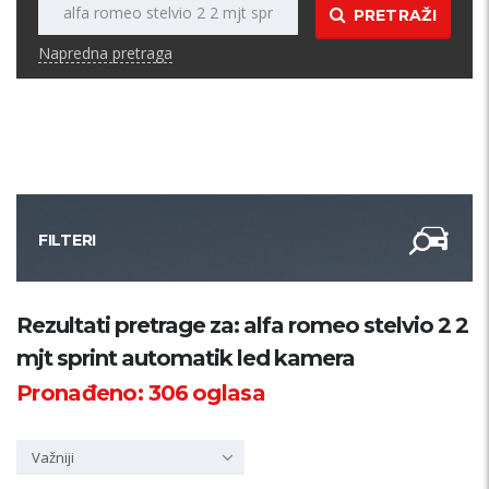
PRETRAŽI
Napredna pretraga
FILTERI
Kategorija
Rezultati pretrage za: alfa romeo stelvio 2 2
mjt sprint automatik led kamera
Županija
Pronađeno:
306
oglasa
Samo sa slikom
Važniji
PRETRAŽI