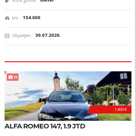
Vrsta goriva
154.000
km
30.07.2026.
Objavljen
16
1.800 €
ALFA ROMEO 147, 1.9 JTD