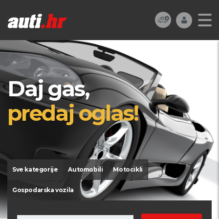
Daj gas,
predaj oglas!
Sve kategorije
Automobili
Motocikli
Gospodarska vozila