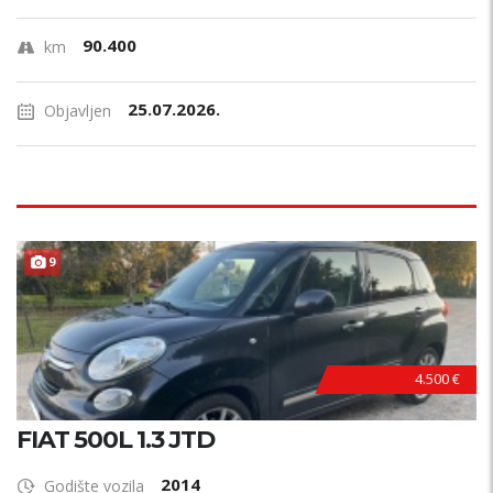
90.400
km
25.07.2026.
Objavljen
9
4.500 €
FIAT 500L 1.3 JTD
2014
Godište vozila