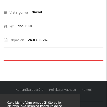
diesel
Vrsta goriva
159.000
km
26.07.2026.
Objavljen
Korisnička podrška
Politika privatnosti
Pomoć
Uvjeti korištenja
Kako bismo Vam omogućili što bolje
iskustvo, ova stranica koristi kolačiće