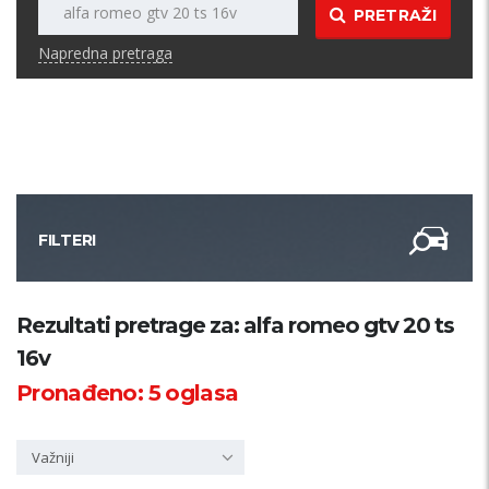
PRETRAŽI
Napredna pretraga
FILTERI
Kategorija
Rezultati pretrage za: alfa romeo gtv 20 ts
16v
Županija
Pronađeno:
5
oglasa
Samo sa slikom
Važniji
PRETRAŽI