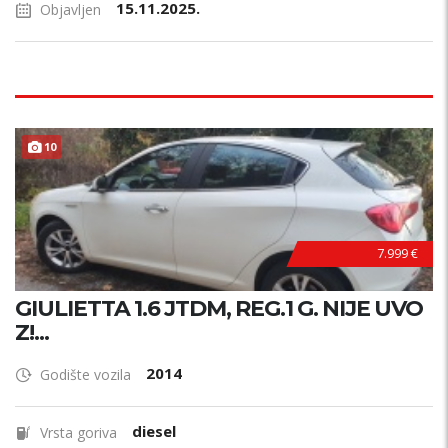
15.11.2025.
Objavljen
10
7.999 €
GIULIETTA 1.6 JTDM, REG.1 G. NIJE UVO
Z!...
2014
Godište vozila
diesel
Vrsta goriva