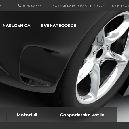
HR
01/6102-885
KORISNIČKA PODRŠKA
POMOĆ
UVJETI KOR
NASLOVNICA
SVE KATEGORIJE
Motocikli
Gospodarska vozila