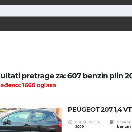
ultati pretrage za: 607 benzin plin 2
nađeno:
1660
oglasa
PEUGEOT 207 1,4 VT
GODIŠTE VOZILA
VRSTA GO
2009
benzin