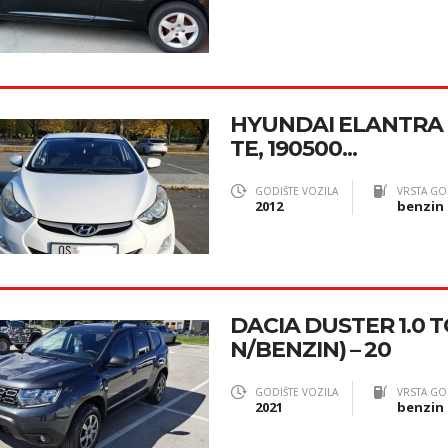
HYUNDAI ELANTRA 1.
TE, 190500...
GODIŠTE VOZILA
VRSTA GO
2012
benzin
DACIA DUSTER 1.0 T
N/BENZIN) – 20
GODIŠTE VOZILA
VRSTA GO
2021
benzin 