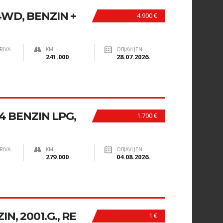
WD, BENZIN +
4.900 €
RIVA
KM
OBJAVLJEN
241.000
28.07.2026.
4 BENZIN LPG,
1.700 €
RIVA
KM
OBJAVLJEN
279.000
04.08.2026.
IN, 2001.G., RE
1 €