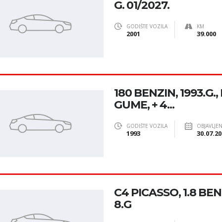
G. 01/2027.
GODIŠTE VOZILA
KM
2001
39.000
180 BENZIN, 1993.G.
GUME, + 4...
GODIŠTE VOZILA
OBJAVLJE
1993
30.07.20
C4 PICASSO, 1.8 BEN
8.G