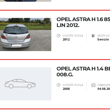
OPEL ASTRA H 1.6 
LIN 2012.
GODIŠTE VOZILA
VRSTA GO
2012
benzin 
OPEL ASTRA H 1.4 BE
008.G.
GODIŠTE VOZILA
OBJAVLJE
2008
04.08.20