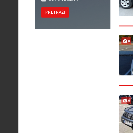
PRETRAŽI
8
9