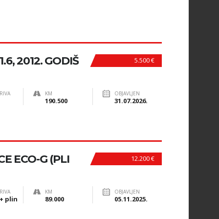
6, 2012. GODIŠ
5.500 €
RIVA
KM
OBJAVLJEN
190.500
31.07.2026.
CE ECO-G (PLI
12.200 €
RIVA
KM
OBJAVLJEN
+ plin
89.000
05.11.2025.