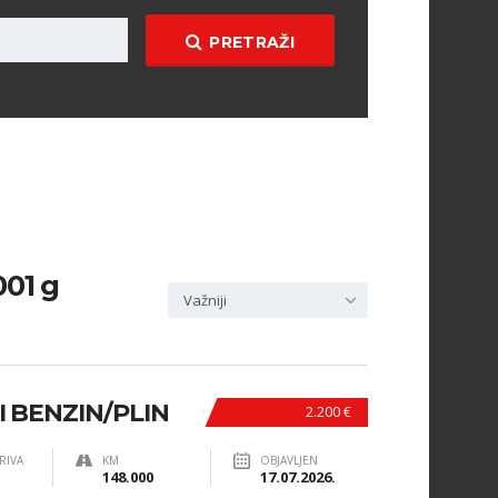
PRETRAŽI
001 g
Važniji
I BENZIN/PLIN
2.200 €
RIVA
KM
OBJAVLJEN
148.000
17.07.2026.