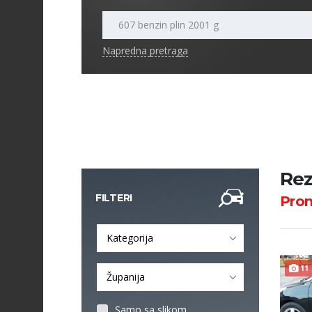
Napredna pretraga
Rez
FILTERI
Pro
Kategorija
11
Županija
Samo sa slikom