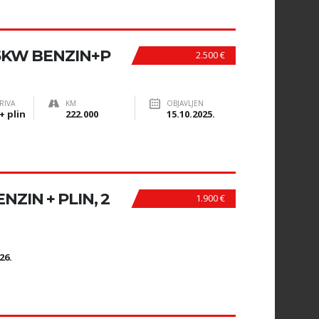
85KW BENZIN+P
2.500 €
RIVA
KM
OBJAVLJEN
+ plin
222.000
15.10.2025.
NZIN + PLIN, 2
1.900 €
N
26.