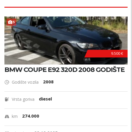
B
E
Z
U
L
A
G
A
J
A
5
N
!
9.500 €
BMW COUPE E92 320D 2008 GODIŠTE
2008
Godište vozila
diesel
Vrsta goriva
274.000
km