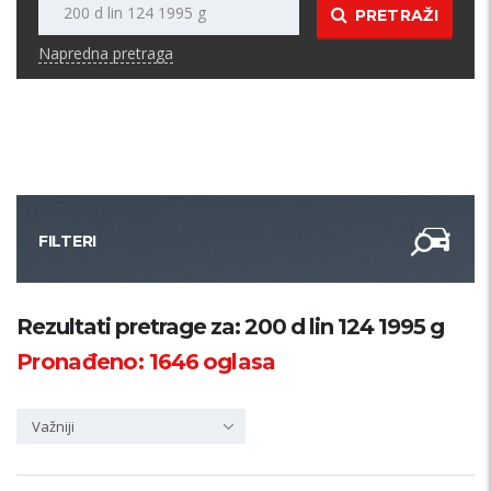
PRETRAŽI
Napredna pretraga
FILTERI
Kategorija
Rezultati pretrage za: 200 d lin 124 1995 g
Pronađeno:
1646
oglasa
Županija
Važniji
Samo sa slikom
PRETRAŽI