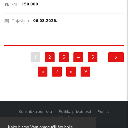
150.000
km
06.08.2026.
Objavljen
1
2
3
4
5
6
7
8
9
Korisnička podrška
Politika privatnosti
Pomoć
Uvjeti korištenja
Kako bismo Vam omogućili što bolje