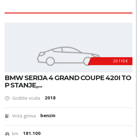
20.110 €
BMW SERIJA 4 GRAND COUPE 420I TO
P STANJE,...
2018
Godište vozila
benzin
Vrsta goriva
181.100
km