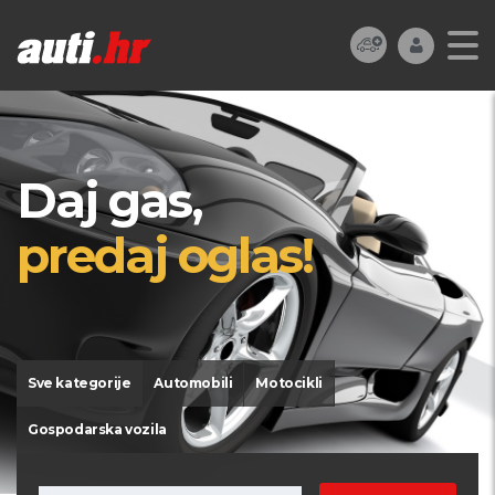
Daj gas,
predaj oglas!
Sve kategorije
Automobili
Motocikli
Gospodarska vozila