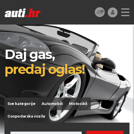
Daj gas,
predaj oglas!
Sve kategorije
Automobili
Motocikli
Gospodarska vozila