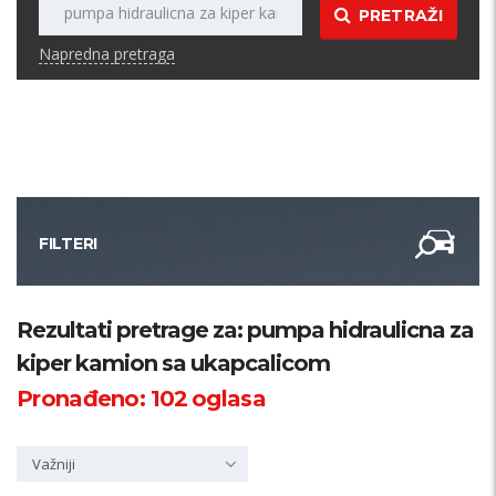
PRETRAŽI
Napredna pretraga
FILTERI
Kategorija
Rezultati pretrage za: pumpa hidraulicna za
kiper kamion sa ukapcalicom
Županija
Pronađeno:
102
oglasa
Samo sa slikom
Važniji
PRETRAŽI