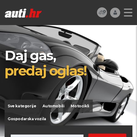
Daj gas,
predaj oglas!
Sve kategorije
Automobili
Motocikli
Gospodarska vozila