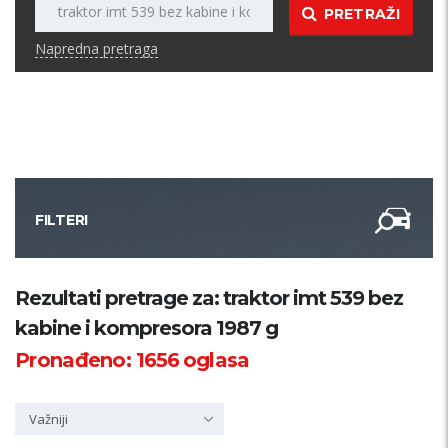
PRETRAŽI
Napredna pretraga
FILTERI
Kategorija
Rezultati pretrage za: traktor imt 539 bez
kabine i kompresora 1987 g
Županija
Pronađeno:
1656
oglasa
Samo sa slikom
Važniji
PRETRAŽI