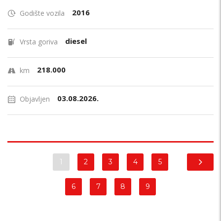
2016
Godište vozila
diesel
Vrsta goriva
218.000
km
03.08.2026.
Objavljen
1
2
3
4
5
6
7
8
9