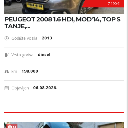
7.190 €
PEUGEOT 2008 1.6 HDI, MOD'14, TOP S
TANJE,...
2013
Godište vozila
diesel
Vrsta goriva
198.000
km
06.08.2026.
Objavljen
14