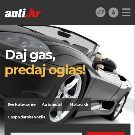
Daj gas,
predaj oglas!
Sve kategorije
Automobili
Motocikli
Gospodarska vozila