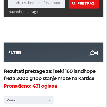
PRETRAŽI
Napredna pretraga
FILTERI
Kategorija
Rezultati pretrage za: iseki 160 landhope
freza 2000 g top stanje moze na kartice
Županija
Pronađeno:
431
oglasa
Samo sa slikom
Važniji
PRETRAŽI