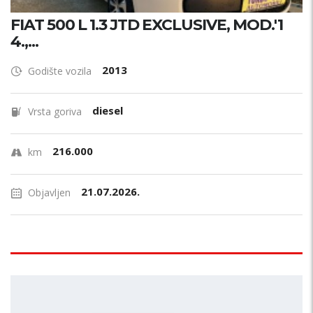
FIAT 500 L 1.3 JTD EXCLUSIVE, MOD.'1
4.,...
2013
Godište vozila
diesel
Vrsta goriva
216.000
km
21.07.2026.
Objavljen