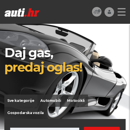
Daj gas,
predaj oglas!
Sve kategorije
Automobili
Motocikli
Gospodarska vozila