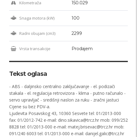
Kilometraža
150.029
Snaga motora (kW)
100
Radni obujam (cm3)
2299
Vrsta transakcije
Prodajem
Tekst oglasa
- ABS - daljinsko centralno zaključavanje - el. podizači
stakala - el. regulacija retrovizora - klima - putno računalo -
servo upravljač - središnji naslon za ruku - zračni jastuci
Cijene su bez PDV-a.
Ljudevita Posavskog 43, 10360 Sesvete tel: 01/2013-000
fax: 01/2012-742 e-mail:
dino.sikavica@trcz.hr
mob: 099/252
8828 tel: 01/2013-000 e-mail:
matej.brisevac@trcz.hr
mob:
091/240 6003 tel: 01/2013-000 e-mail:
danijel.galic@trcz.hr