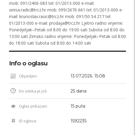
mob: 091/2406-083 tel: 01/2013-000 e-mail:
sinisa.radic@trcz.hr
mob: 099/2676 661 tel: 01/2013-000 e-
mail:
krunoslav.rasic@trcz.hr
mob: 091/50 54 217 tel:
01/2013-000 e-mail:
prodaja@trcz.hr
Ljetno radno vrijeme:
Ponedjeljak–Petak od 8:00 do 19:00 sati Subota od 8:00 do
13:00 sati Zimsko radno vrijeme: Ponedjeljak–Petak od 8:00
do 18:00 sati Subota od 8:00 do 14:00 sati
Info o oglasu
Objavljen:
13.07.2026. 15:08
Do isteka je još:
25 dana
Oglas prikazan:
15 puta
ID oglasa:
1592235