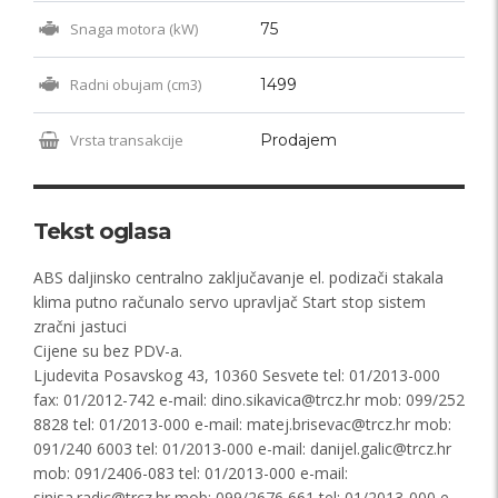
Snaga motora (kW)
75
Radni obujam (cm3)
1499
Vrsta transakcije
Prodajem
Tekst oglasa
ABS daljinsko centralno zaključavanje el. podizači stakala
klima putno računalo servo upravljač Start stop sistem
zračni jastuci
Cijene su bez PDV-a.
Ljudevita Posavskog 43, 10360 Sesvete tel: 01/2013-000
fax: 01/2012-742 e-mail:
dino.sikavica@trcz.hr
mob: 099/252
8828 tel: 01/2013-000 e-mail:
matej.brisevac@trcz.hr
mob:
091/240 6003 tel: 01/2013-000 e-mail:
danijel.galic@trcz.hr
mob: 091/2406-083 tel: 01/2013-000 e-mail:
sinisa.radic@trcz.hr
mob: 099/2676 661 tel: 01/2013-000 e-