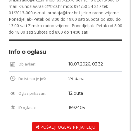
mail:
krunoslav.rasic@trcz.hr
mob: 091/50 54 217 tel:
01/2013-000 e-mail:
prodaja@trcz.hr
Ljetno radno vrijeme:
Ponedjeljak–Petak od 8:00 do 19:00 sati Subota od 8:00 do
13:00 sati Zimsko radno vrijeme: Ponedjeljak–Petak od 8:00
do 18:00 sati Subota od 8:00 do 14:00 sati
Info o oglasu
Objavljen:
18.07.2026. 03:32
Do isteka je još:
24 dana
Oglas prikazan:
12 puta
ID oglasa:
1592405
POŠALJI OGLAS PRIJATELJU