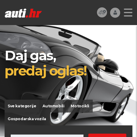
Daj gas,
predaj oglas!
Sve kategorije
Automobili
Motocikli
Gospodarska vozila