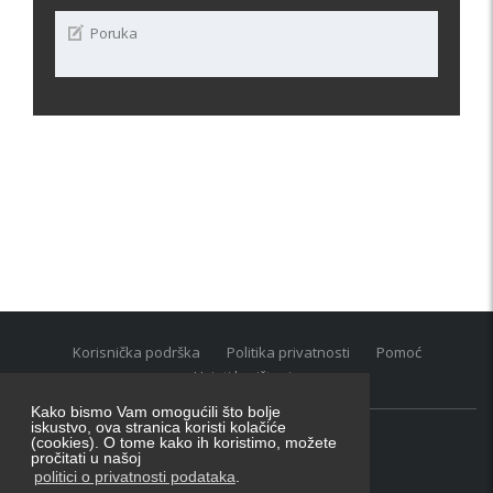
Korisnička podrška
Politika privatnosti
Pomoć
Uvjeti korištenja
Kako bismo Vam omogućili što bolje
iskustvo, ova stranica koristi kolačiće
(cookies). O tome kako ih koristimo, možete
Oglasnik grupacija:
posao.hr
|
oglasnik.hr
|
auti.hr
pročitati u našoj
Tečaj za konverziju u EUR valutu: 1 euro = 7.53450 kn
politici o privatnosti podataka
.