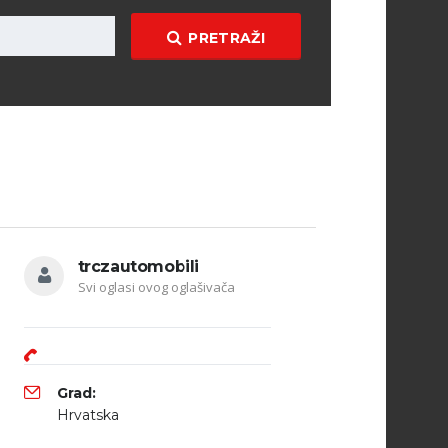
PRETRAŽI
trczautomobili
Svi oglasi ovog oglašivača
Grad:
Hrvatska