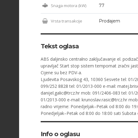
Snaga motora (kW)
77
Vrsta transakcije
Prodajem
Tekst oglasa
ABS daljinsko centralno zaključavanje el. podizač
upravljač Start stop sistem tempomat zračni jast
Cijene su bez PDV-a.
Ljudevita Posavskog 43, 10360 Sesvete tel: 01/2
099/252 8828 tel: 01/2013-000 e-mail:
matej.bris
danijel.galic@trcz.hr
mob: 091/2406-083 tel: 01/2
01/2013-000 e-mail:
krunoslav.rasic@trcz.hr
mob: 
radno vrijeme: Ponedjeljak–Petak od 8:00 do 19:
Ponedjeljak–Petak od 8:00 do 18:00 sati Subota 
Info o oglasu