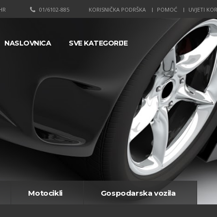
HR
01/6102-885
KORISNIČKA PODRŠKA
POMOĆ
UVJETI KOR
NASLOVNICA
SVE KATEGORIJE
Motocikli
Gospodarska vozila