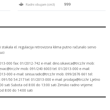
Radni obujam (cm3)
999
i stakala el. regulacija retrovizora klima putno računalo servo
uci
013-000 fax: 01/2012-742 e-mail:
dino.sikavica@trcz.hr
mob:
evac@trcz.hr
mob: 091/240 6003 tel: 01/2013-000 e-mail:
013-000 e-mail:
sinisa.radic@trcz.hr
mob: 099/2676 661 tel:
091/50 54 217 tel: 01/2013-000 e-mail:
prodaja@trcz.hr
Ljetno
00 sati Subota od 8:00 do 13:00 sati Zimsko radno vrijeme:
od 8:00 do 14:00 sati