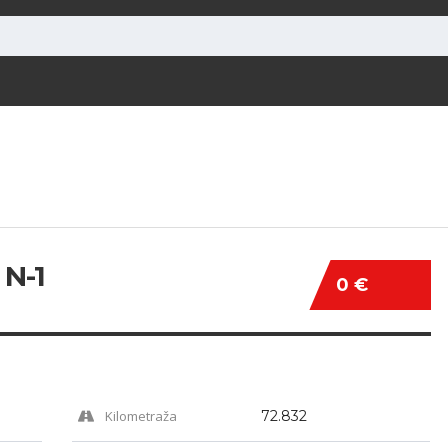
N-1
0 €
Kilometraža
72.832