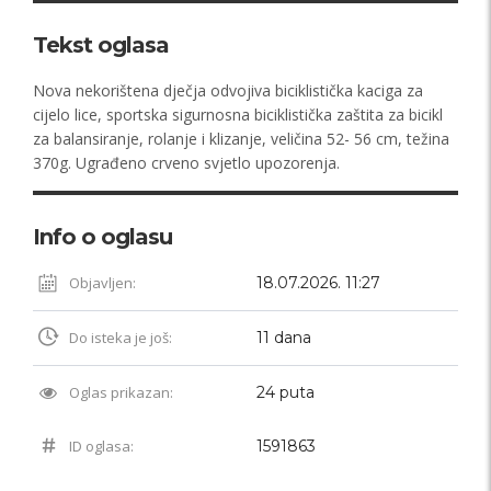
Tekst oglasa
Nova nekorištena dječja odvojiva biciklistička kaciga za
cijelo lice, sportska sigurnosna biciklistička zaštita za bicikl
za balansiranje, rolanje i klizanje, veličina 52- 56 cm, težina
370g. Ugrađeno crveno svjetlo upozorenja.
Info o oglasu
Objavljen:
18.07.2026. 11:27
Do isteka je još:
11 dana
Oglas prikazan:
24 puta
ID oglasa:
1591863