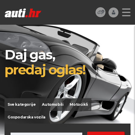
Daj gas,
predaj oglas!
Sve kategorije
Automobili
Motocikli
Gospodarska vozila