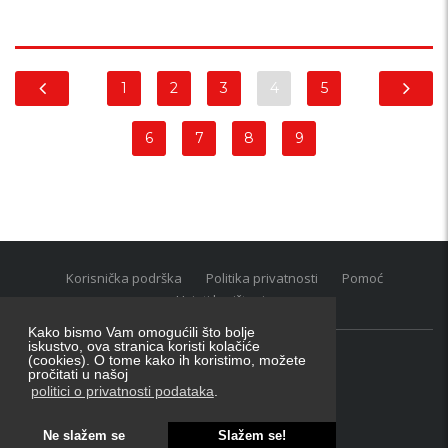
1
2
3
4
5
6
7
8
9
Korisnička podrška
Politika privatnosti
Pomoć
Uvjeti korištenja
Kako bismo Vam omogućili što bolje
iskustvo, ova stranica koristi kolačiće
(cookies). O tome kako ih koristimo, možete
Oglasnik grupacija:
posao.hr
|
oglasnik.hr
|
auti.hr
pročitati u našoj
Tečaj za konverziju u EUR valutu: 1 euro = 7.53450 kn
politici o privatnosti podataka
.
Ne slažem se
Slažem se!