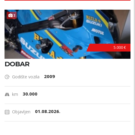
Radni obujam (cm3)
2
Novo/rabljeno
5.000 €
novo
rabljeno
DOBAR
Stanje?
2009
Godište vozila
Vlasnik?
30.000
km
Boja?
01.08.2026.
Objavljen
Oldtimer
Servisna knjižica