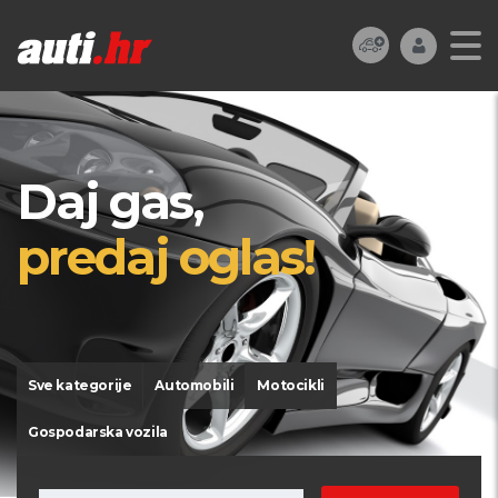
Daj gas,
predaj oglas!
Sve kategorije
Automobili
Motocikli
Gospodarska vozila