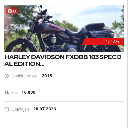
14
13.480 €
HARLEY DAVIDSON FXDBB 103 SPECIJ
AL EDITION...
2015
Godište vozila
16.000
km
28.07.2026.
Objavljen