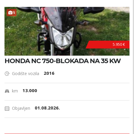
Marka?
5
Godina proizvodnje
Od
Do
5.950 €
Cijena
HONDA NC 750-BLOKADA NA 35 KW
€
2016
Godište vozila
Kilometraža
13.000
km
01.08.2026.
Objavljen
Motor?
Snaga motora (kW)