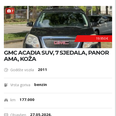
Model?
ODLIČAN !
7
PRETRAŽI
19.950 €
GMC ACADIA SUV, 7 SJEDALA, PANOR
AMA, KOŽA
2011
Godište vozila
benzin
Vrsta goriva
177.000
km
27.05.2026.
Objavljen