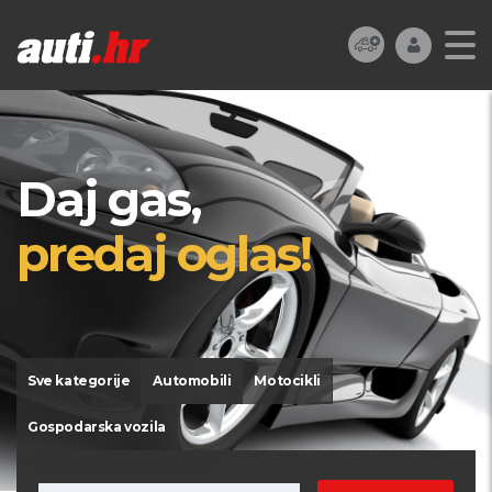
Daj gas,
predaj oglas!
Sve kategorije
Automobili
Motocikli
Gospodarska vozila