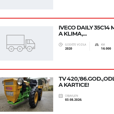
IVECO DAILY 35C14 
A KLIMA,...
GODIŠTE VOZILA
KM
2020
16.000
TV 420,'86.GOD.,OD
A KARTICE!
OBJAVLJEN
03.08.2026.