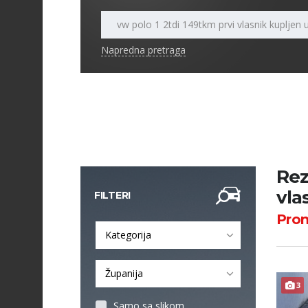
Napredna pretraga
Rez
vla
FILTERI
Pro
Kategorija
Županija
3
Samo sa slikom