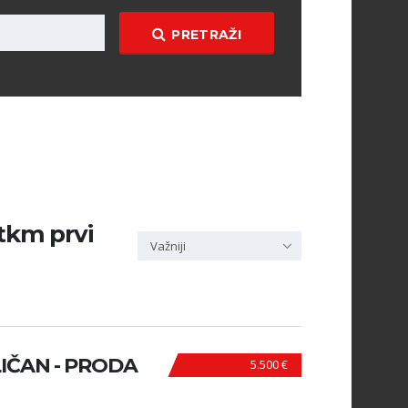
PRETRAŽI
9tkm prvi
Važniji
LIČAN - PRODA
5.500 €