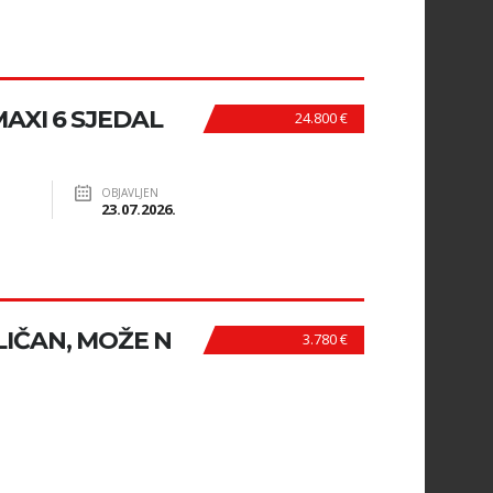
MAXI 6 SJEDAL
24.800 €
OBJAVLJEN
23.07.2026.
LIČAN, MOŽE N
3.780 €