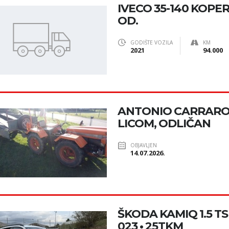
IVECO 35-140 KOPER
OD.
GODIŠTE VOZILA
KM
2021
94.000
ANTONIO CARRARO 
LICOM, ODLIČAN
OBJAVLJEN
14.07.2026.
ŠKODA KAMIQ 1.5 TSI
023 • 25TKM