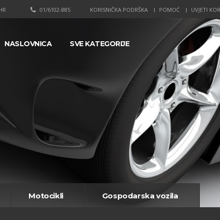
HR
01/6102-885
KORISNIČKA PODRŠKA
POMOĆ
UVJETI KOR
NASLOVNICA
SVE KATEGORIJE
Motocikli
Gospodarska vozila