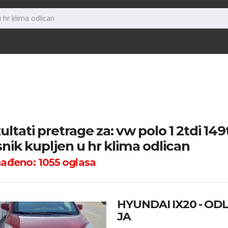
ultati pretrage za: vw polo 1 2tdi 14
snik kupljen u hr klima odlican
nađeno:
1055
oglasa
HYUNDAI IX20 - OD
JA