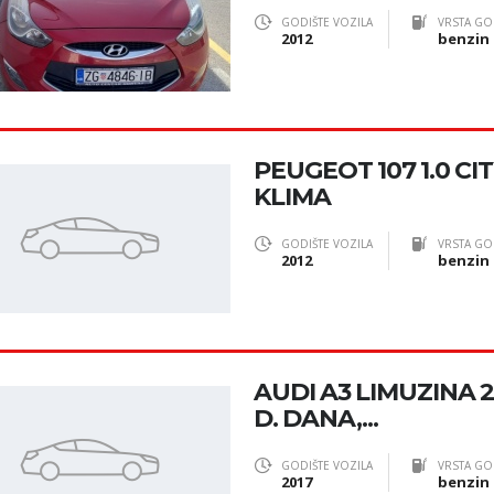
GODIŠTE VOZILA
VRSTA GO
2012
benzin
PEUGEOT 107 1.0 CI
KLIMA
GODIŠTE VOZILA
VRSTA GO
2012
benzin
AUDI A3 LIMUZINA 2
D. DANA,...
GODIŠTE VOZILA
VRSTA GO
2017
benzin