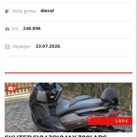
diesel
Vrsta goriva
240.896
km
23.07.2026.
Objavljen
8
3.800 €