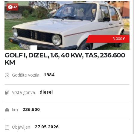
ODRŽAVAN !
42
3.000 €
GOLF I, DIZEL, 1.6, 40 KW, TAS, 236.600
KM
1984
Godište vozila
diesel
Vrsta goriva
236.600
km
27.05.2026.
Objavljen