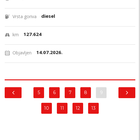
diesel
Vrsta goriva
127.624
km
14.07.2026.
Objavljen
5
6
7
8
9
10
11
12
13