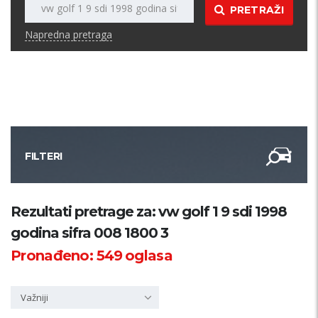
PRETRAŽI
Napredna pretraga
FILTERI
Kategorija
Rezultati pretrage za: vw golf 1 9 sdi 1998
godina sifra 008 1800 3
Županija
Pronađeno:
549
oglasa
Samo sa slikom
Važniji
PRETRAŽI