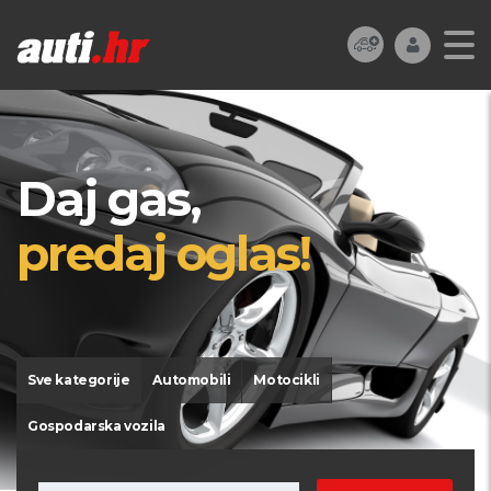
Daj gas,
predaj oglas!
Sve kategorije
Automobili
Motocikli
Gospodarska vozila