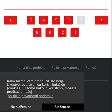
3
4
5
6
7
8
9
10
11
Korisnička podrška
Politika privatnosti
Pomoć
Uvjeti korištenja
Kako bismo Vam omogućili što bolje
iskustvo, ova stranica koristi kolačiće
(cookies). O tome kako ih koristimo, možete
Oglasnik grupacija:
posao.hr
|
oglasnik.hr
|
auti.hr
pročitati u našoj
Tečaj za konverziju u EUR valutu: 1 euro = 7.53450 kn
politici o privatnosti podataka
.
Ne slažem se
Slažem se!