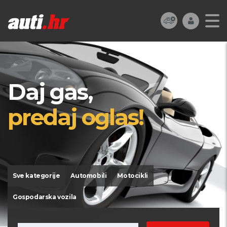
Daj gas,
predaj oglas!
Sve kategorije
Automobili
Motocikli
Gospodarska vozila