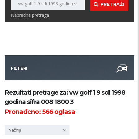
PRETRAŽI
Napredna pretraga
FILTERI
Kategorija
Rezultati pretrage za: vw golf 1 9 sdi 1998
godina sifra 008 1800 3
Županija
Pronađeno:
566
oglasa
Samo sa slikom
Važniji
PRETRAŽI