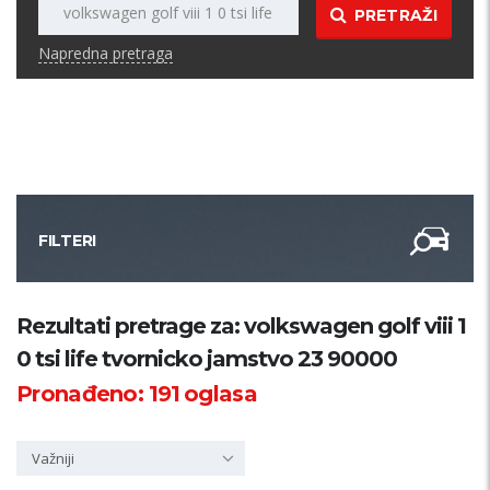
PRETRAŽI
Napredna pretraga
FILTERI
Kategorija
Rezultati pretrage za: volkswagen golf viii 1
0 tsi life tvornicko jamstvo 23 90000
Županija
Pronađeno:
191
oglasa
Samo sa slikom
Važniji
PRETRAŽI