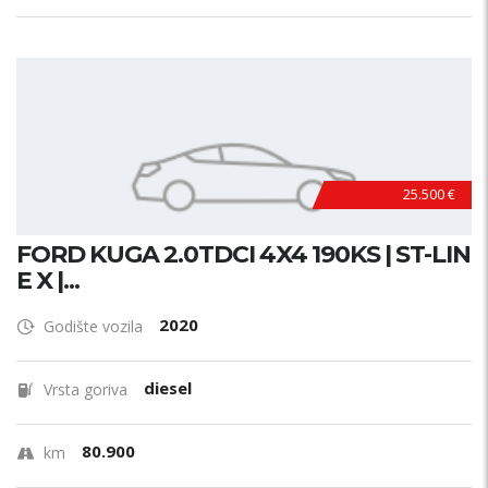
25.500 €
FORD KUGA 2.0TDCI 4X4 190KS | ST-LIN
E X |...
2020
Godište vozila
diesel
Vrsta goriva
80.900
km