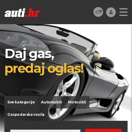
Daj gas,
predaj oglas!
Sve kategorije
Automobili
Motocikli
Gospodarska vozila