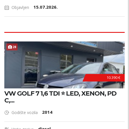
15.07.2026.
Objavljen
28
10.390 €
VW GOLF 7 1,6 TDI ⭐ LED, XENON, PD
C,...
2014
Godište vozila
diesel