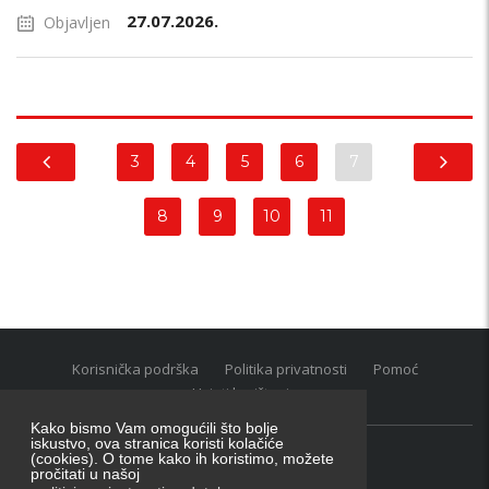
27.07.2026.
Objavljen
3
4
5
6
7
8
9
10
11
Korisnička podrška
Politika privatnosti
Pomoć
Uvjeti korištenja
Kako bismo Vam omogućili što bolje
iskustvo, ova stranica koristi kolačiće
(cookies). O tome kako ih koristimo, možete
Oglasnik grupacija:
posao.hr
|
oglasnik.hr
|
auti.hr
pročitati u našoj