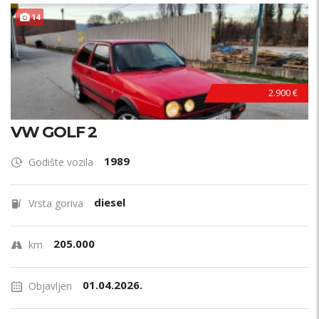
14
2.900 €
VW GOLF 2
1989
Godište vozila
diesel
Vrsta goriva
205.000
km
01.04.2026.
Objavljen