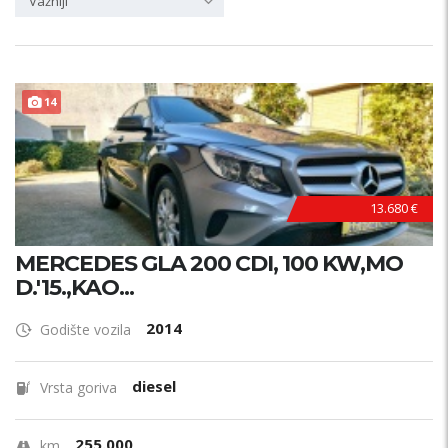
Važniji
14
13.680 €
MERCEDES GLA 200 CDI, 100 KW,MO
D.'15.,KAO...
2014
Godište vozila
diesel
Vrsta goriva
255.000
km