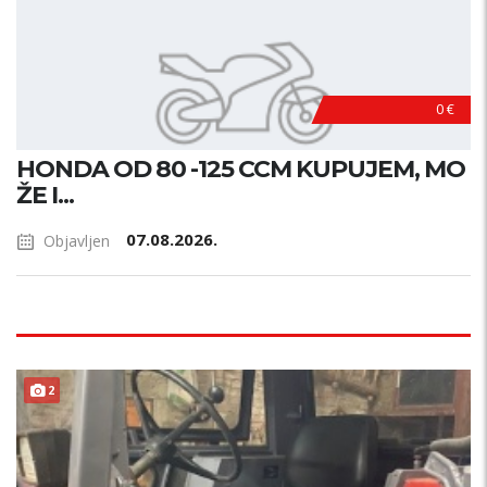
0 €
HONDA OD 80 -125 CCM KUPUJEM, MO
ŽE I...
07.08.2026.
Objavljen
2