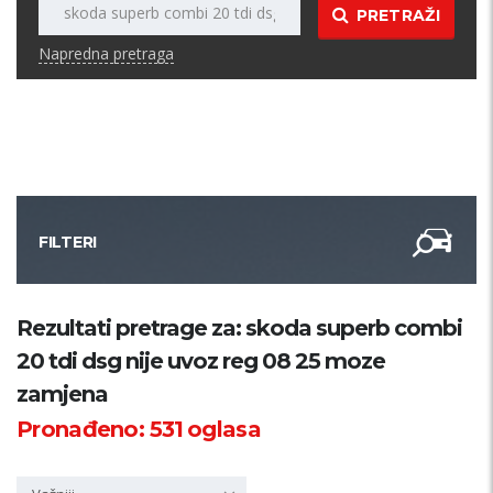
PRETRAŽI
Napredna pretraga
FILTERI
Kategorija
Rezultati pretrage za: skoda superb combi
20 tdi dsg nije uvoz reg 08 25 moze
Županija
zamjena
Pronađeno:
531
oglasa
Samo sa slikom
PRETRAŽI