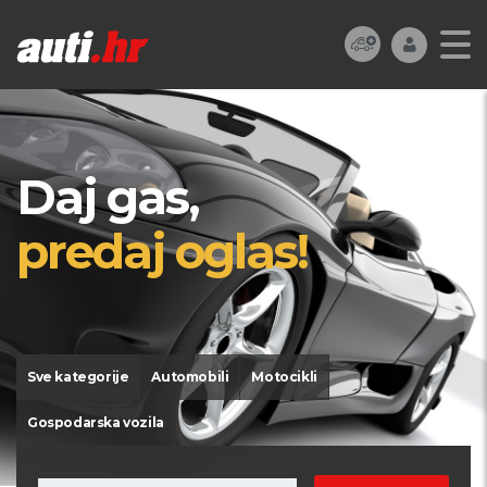
Daj gas,
predaj oglas!
Sve kategorije
Automobili
Motocikli
Gospodarska vozila