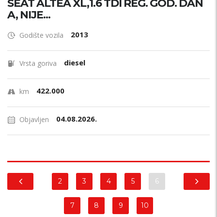
SEAT ALTEA XL,1.6 TDI REG. GOD. DAN
A, NIJE...
2013
Godište vozila
diesel
Vrsta goriva
422.000
km
04.08.2026.
Objavljen
2
3
4
5
6
7
8
9
10