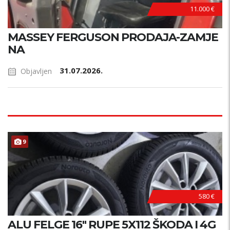
11.000 €
MASSEY FERGUSON PRODAJA-ZAMJE
NA
31.07.2026.
Objavljen
9
580 €
ALU FELGE 16" RUPE 5X112 ŠKODA I 4G