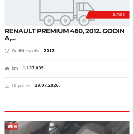
6.750 €
RENAULT PREMIUM 460, 2012. GODIN
A,...
2012
Godište vozila
1.137.035
km
29.07.2026.
Objavljen
10