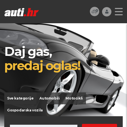
Daj gas,
predaj oglas!
Sve kategorije
Automobili
Motocikli
Gospodarska vozila