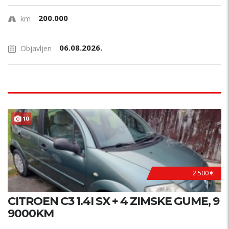
200.000
km
06.08.2026.
Objavljen
PRILIKA !
10
2.500 €
CITROEN C3 1.4I SX + 4 ZIMSKE GUME, 9
9000KM