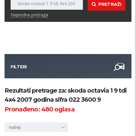
PRETRAŽI
Napredna pretraga
FILTERI
Kategorija
Rezultati pretrage za: skoda octavia 1 9 tdi
4x4 2007 godina sifra 022 3600 9
Županija
Pronađeno:
480
oglasa
Samo sa slikom
Važniji
PRETRAŽI