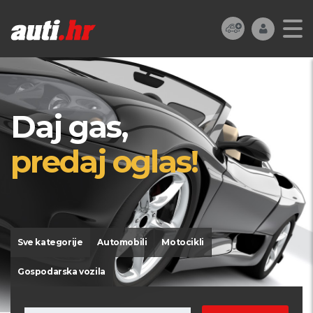
Daj gas,
predaj oglas!
Sve kategorije
Automobili
Motocikli
Gospodarska vozila