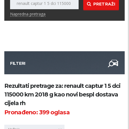
PRETRAŽI
Napredna pretraga
FILTERI
Kategorija
Rezultati pretrage za: renault captur 1 5 dci
115000 km 2018 g kao novi bespl dostava
Županija
cijela rh
Pronađeno:
399
oglasa
Samo sa slikom
PRETRAŽI