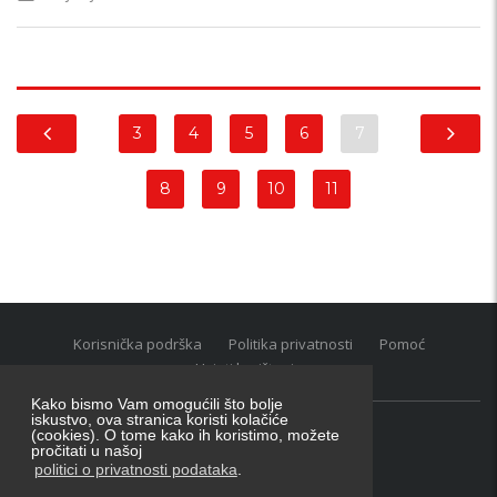
3
4
5
6
7
8
9
10
11
Korisnička podrška
Politika privatnosti
Pomoć
Uvjeti korištenja
Kako bismo Vam omogućili što bolje
iskustvo, ova stranica koristi kolačiće
(cookies). O tome kako ih koristimo, možete
Oglasnik grupacija:
posao.hr
|
oglasnik.hr
|
auti.hr
pročitati u našoj
Tečaj za konverziju u EUR valutu: 1 euro = 7.53450 kn
politici o privatnosti podataka
.