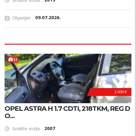
Godište vozila
09.07.2026.
Objavljen
12
2.000 €
OPEL ASTRA H 1.7 CDTI, 218TKM, REG D
O...
2007
Godište vozila