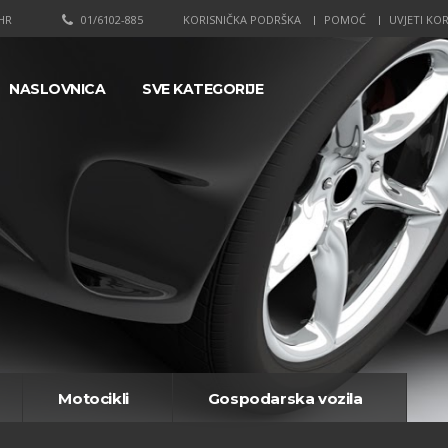
HR
01/6102-885
KORISNIČKA PODRŠKA
POMOĆ
UVJETI KOR
NASLOVNICA
SVE KATEGORIJE
Motocikli
Gospodarska vozila