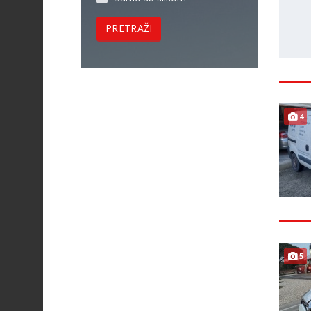
PRETRAŽI
4
5