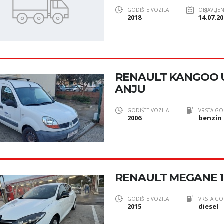
GODIŠTE VOZILA
OBJAVLJE
2018
14.07.20
RENAULT KANGOO 
ANJU
GODIŠTE VOZILA
VRSTA GO
2006
benzin
RENAULT MEGANE 1.
GODIŠTE VOZILA
VRSTA GO
2015
diesel