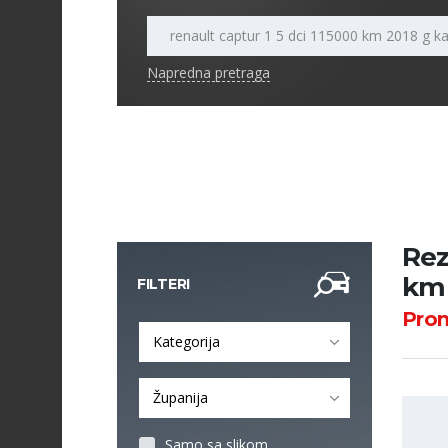
Napredna pretraga
Rez
km 
FILTERI
Pro
Kategorija
Županija
Samo sa slikom