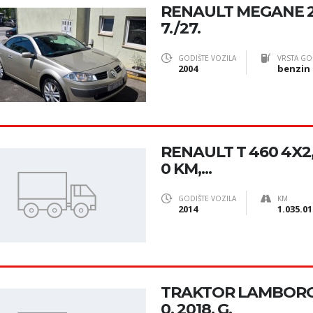
RENAULT MEGANE 2 
7./27.
GODIŠTE VOZILA
VRSTA GO
2004
benzin
RENAULT T 460 4X2, 2
0 KM,...
GODIŠTE VOZILA
KM
2014
1.035.01
TRAKTOR LAMBORG
0, 2018. G.