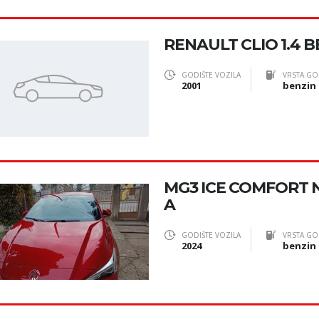
RENAULT CLIO 1.4 
GODIŠTE VOZILA
VRSTA GO
2001
benzin
MG3 ICE COMFORT N
A
GODIŠTE VOZILA
VRSTA GO
2024
benzin