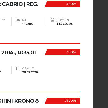
CABRIO | REG.
3.900 €
RIVA
KM
OBJAVLJEN
110.000
14.07.2026.
014., 1.035.01
7.500 €
OBJAVLJEN
0
29.07.2026.
HINI-KRONO 8
26.000 €