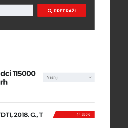
PRETRAŽI
 dci 115000
Važniji
 rh
TI, 2018. G., T
14.950 €