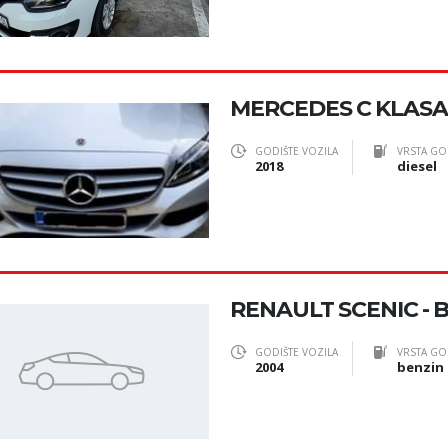
MERCEDES C KLASA 
GODIŠTE VOZILA
VRSTA GO
2018
diesel
RENAULT SCENIC - B
GODIŠTE VOZILA
VRSTA GO
2004
benzin