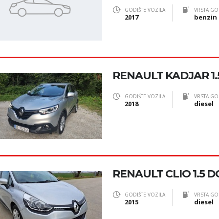
GODIŠTE VOZILA
VRSTA GO
2017
benzin
RENAULT KADJAR 1.
GODIŠTE VOZILA
VRSTA GO
2018
diesel
RENAULT CLIO 1.5 DC
GODIŠTE VOZILA
VRSTA GO
2015
diesel