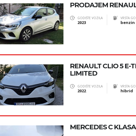
PRODAJEM RENAUL
GODIŠTE VOZILA
VRSTA GO
2023
benzin
RENAULT CLIO 5 E-T
LIMITED
GODIŠTE VOZILA
VRSTA GO
2022
hibrid
MERCEDES C KLASA 