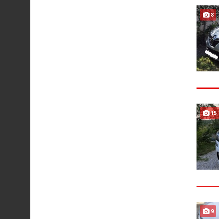
8
15
9