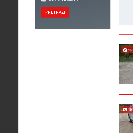
PRETRAŽI
15
10