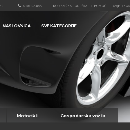
HR
01/6102-885
KORISNIČKA PODRŠKA
POMOĆ
UVJETI KOR
NASLOVNICA
SVE KATEGORIJE
Motocikli
Gospodarska vozila