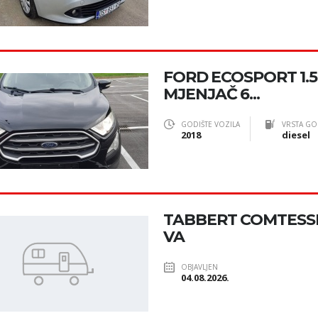
FORD ECOSPORT 1.5 
MJENJAČ 6...
GODIŠTE VOZILA
VRSTA GO
2018
diesel
TABBERT COMTESSE 
VA
OBJAVLJEN
04.08.2026.