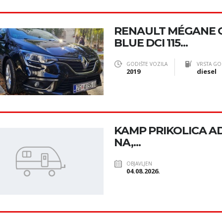
RENAULT MÉGANE
BLUE DCI 115...
GODIŠTE VOZILA
VRSTA GO
2019
diesel
KAMP PRIKOLICA ADR
NA,...
OBJAVLJEN
04.08.2026.