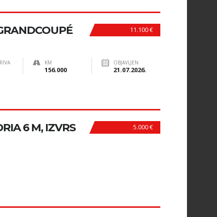
 GRANDCOUPÉ
11.100 €
RIVA
KM
OBJAVLJEN
156.000
21.07.2026.
IA 6 M, IZVRS
5.000 €