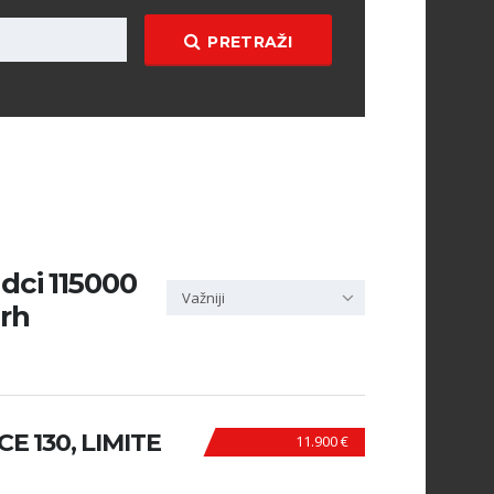
PRETRAŽI
 dci 115000
Važniji
 rh
E 130, LIMITE
11.900 €