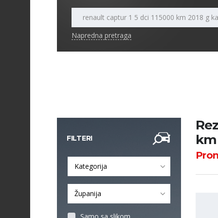
Napredna pretraga
Rez
km 
FILTERI
Pro
Kategorija
Županija
Samo sa slikom