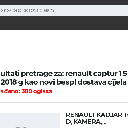
ultati pretrage za: renault captur 1 5
2018 g kao novi bespl dostava cijela
nađeno:
388
oglasa
RENAULT KADJAR TC
D, KAMERA,...