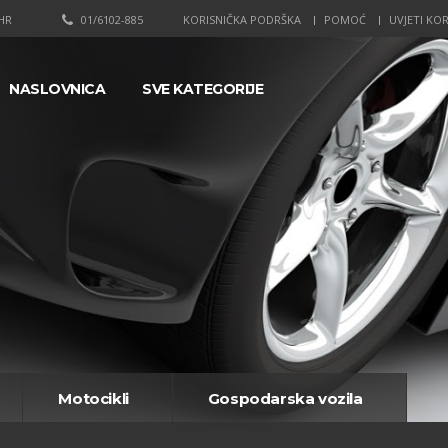
HR
01/6102-885
KORISNIČKA PODRŠKA
POMOĆ
UVJETI KOR
NASLOVNICA
SVE KATEGORIJE
Motocikli
Gospodarska vozila