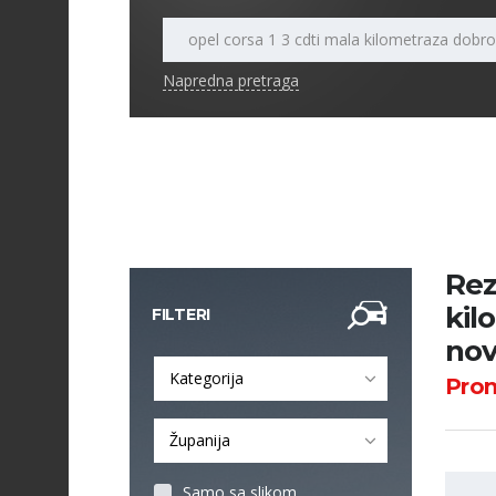
Napredna pretraga
Rez
kil
FILTERI
no
Kategorija
Pro
Županija
Samo sa slikom