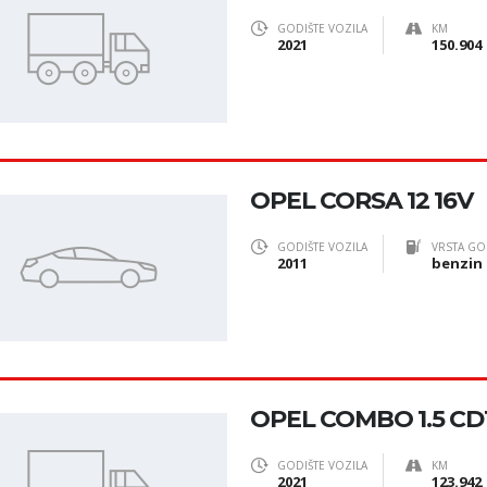
GODIŠTE VOZILA
KM
2021
150.904
OPEL CORSA 12 16V
GODIŠTE VOZILA
VRSTA GO
2011
benzin
OPEL COMBO 1.5 CDT
GODIŠTE VOZILA
KM
2021
123.942