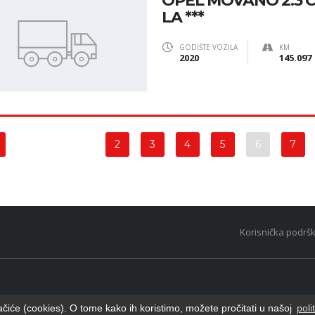
OPEL MOVANO 2.3 CD
LA ***
GODIŠTE VOZILA
KM
2020
145.097
2
3
4
5
6
7
Korisnička podrš
ačiće (cookies). O tome kako ih koristimo, možete pročitati u našoj
poli