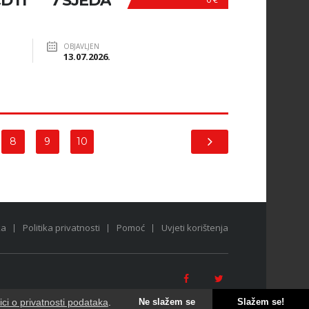
TI *** 7 SJEDA
OBJAVLJEN
13.07.2026.
8
9
10
ka
Politika privatnosti
Pomoć
Uvjeti korištenja
tici o privatnosti podataka
.
Ne slažem se
Slažem se!