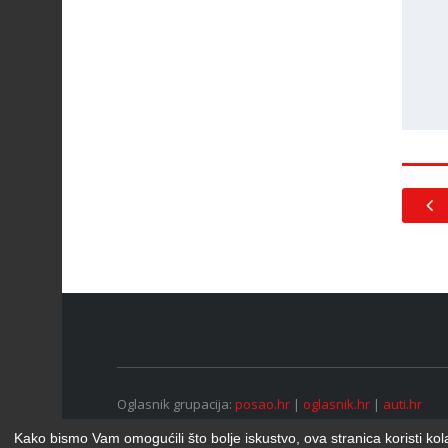
Oglasnik grupacija:
posao.hr
|
oglasnik.hr
|
auti.hr
Tečaj za konverziju u EUR valutu: 1 euro = 7.53450 kn
Kako bismo Vam omogućili što bolje iskustvo, ova stranica koristi kol