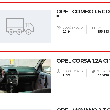
OPEL COMBO 1.6 CDT
*
GODIŠTE VOZILA
KM
2019
155.353
OPEL CORSA 1.2A CI
GODIŠTE VOZILA
VRSTA GO
1999
benzin