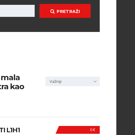
PRETRAŽI
i mala
Važniji
tra kao
I L1H1
0 €