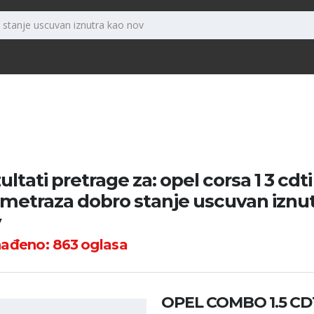
ultati pretrage za: opel corsa 1 3 cdt
ometraza dobro stanje uscuvan iznu
v
nađeno:
863
oglasa
OPEL COMBO 1.5 CDT