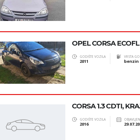
OPEL CORSA ECOFLE
GODIŠTE VOZILA
VRSTA GO
2011
benzin
CORSA 1.3 CDTI, KRAJ
GODIŠTE VOZILA
OBJAVLJE
2016
29.07.20