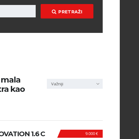
PRETRAŽI
i mala
Važniji
tra kao
VATION 1.6 C
9.000 €