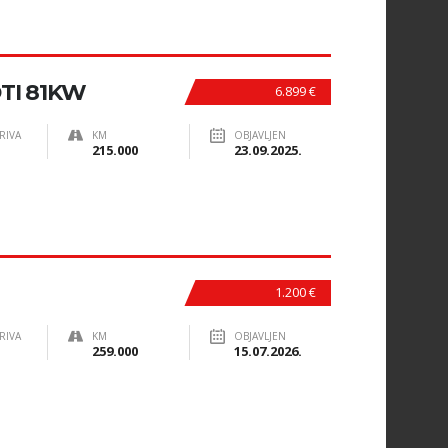
DTI 81KW
6.899 €
RIVA
KM
OBJAVLJEN
215.000
23.09.2025.
1.200 €
RIVA
KM
OBJAVLJEN
259.000
15.07.2026.