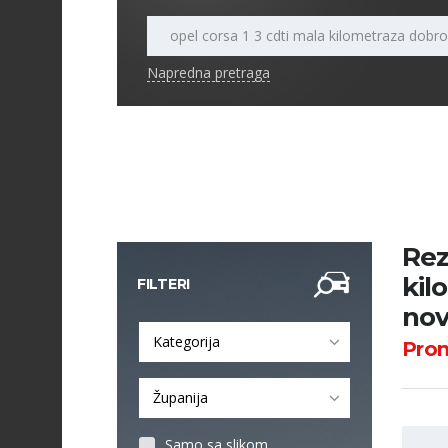
Napredna pretraga
Rez
kil
FILTERI
no
Kategorija
Pro
Županija
Samo sa slikom