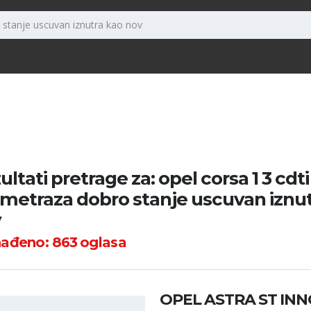
ultati pretrage za: opel corsa 1 3 cdt
ometraza dobro stanje uscuvan iznu
v
nađeno:
863
oglasa
OPEL ASTRA ST INNO