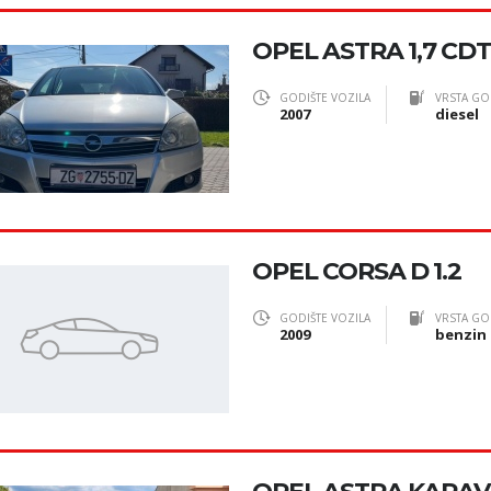
OPEL ASTRA 1,7 CDT
GODIŠTE VOZILA
VRSTA GO
2007
diesel
OPEL CORSA D 1.2
GODIŠTE VOZILA
VRSTA GO
2009
benzin