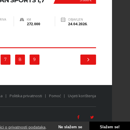
N SPORTS 1,7
RIVA
KM
OBJAVLJEN
272.000
24.04.2026.
7
8
9
ka
Politika privatnosti
Pomoć
Uvjeti korištenja
tici o privatnosti podataka
.
Ne slažem se
Slažem se!