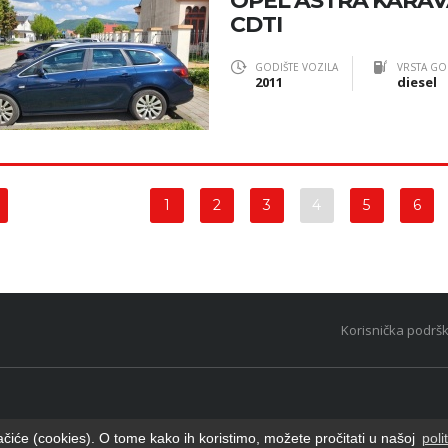
OPEL ASTRA KARAVA
CDTI
GODIŠTE VOZILA
VRSTA GO
2011
diesel
1
2
3
4
5
6
Korisnička podrš
ačiće (cookies). O tome kako ih koristimo, možete pročitati u našoj
poli