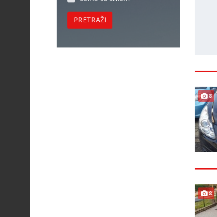
PRETRAŽI
8
8