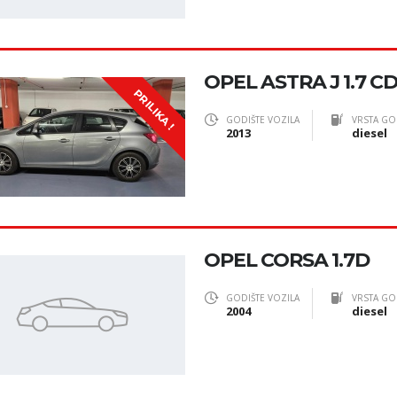
OPEL ASTRA J 1.7 C
PRILIKA !
GODIŠTE VOZILA
VRSTA GO
2013
diesel
OPEL CORSA 1.7D
GODIŠTE VOZILA
VRSTA GO
2004
diesel