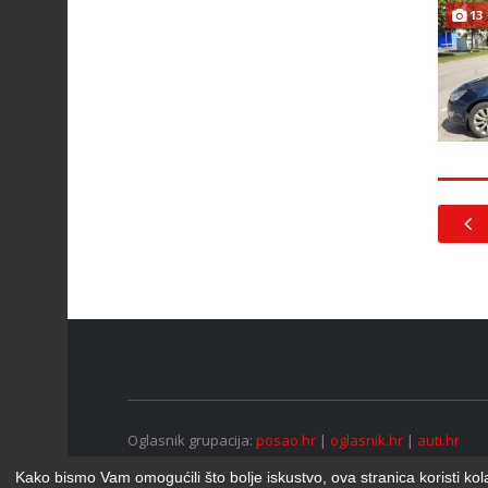
13
Oglasnik grupacija:
posao.hr
|
oglasnik.hr
|
auti.hr
Tečaj za konverziju u EUR valutu: 1 euro = 7.53450 kn
Kako bismo Vam omogućili što bolje iskustvo, ova stranica koristi kol