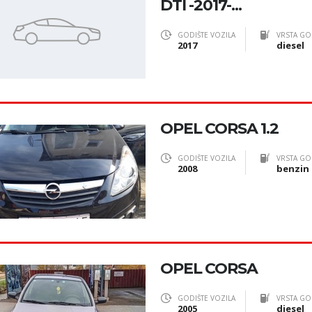
DTI -2017-...
GODIŠTE VOZILA
VRSTA GO
2017
diesel
OPEL CORSA 1.2
GODIŠTE VOZILA
VRSTA GO
2008
benzin
OPEL CORSA
GODIŠTE VOZILA
VRSTA GO
2005
diesel