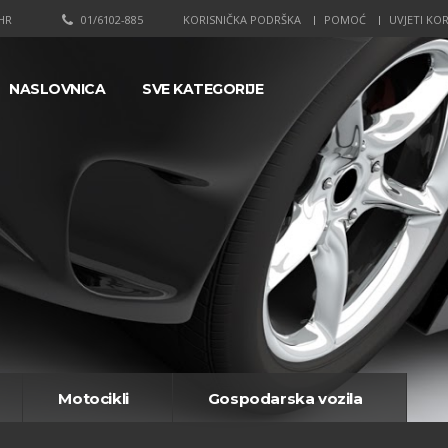
HR
01/6102-885
KORISNIČKA PODRŠKA
POMOĆ
UVJETI KOR
NASLOVNICA
SVE KATEGORIJE
Motocikli
Gospodarska vozila