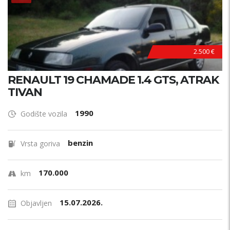
2.500 €
RENAULT 19 CHAMADE 1.4 GTS, ATRAK
TIVAN
1990
Godište vozila
benzin
Vrsta goriva
170.000
km
15.07.2026.
Objavljen