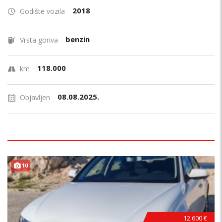
2018
Godište vozila
benzin
Vrsta goriva
118.000
km
08.08.2025.
Objavljen
10
12.600 €