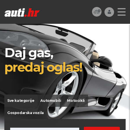
Daj gas,
predaj oglas!
Sve kategorije
Automobili
Motocikli
Gospodarska vozila