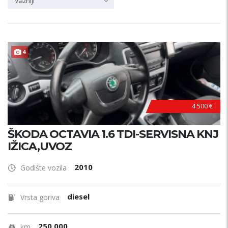
Važniji
4
AKCIJA !
4.500 €
ŠKODA OCTAVIA 1.6 TDI-SERVISNA KNJ
IŽICA,UVOZ
2010
Godište vozila
diesel
Vrsta goriva
250.000
km