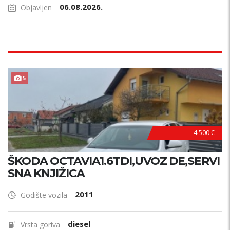
06.08.2026.
Objavljen
5
4.500 €
ŠKODA OCTAVIA1.6TDI,UVOZ DE,SERVI
SNA KNJIŽICA
2011
Godište vozila
diesel
Vrsta goriva