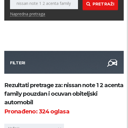
PRETRAŽI
Napredna pretraga
FILTERI
Kategorija
Rezultati pretrage za: nissan note 1 2 acenta
family pouzdan i ocuvan obiteljski
Županija
automobil
Pronađeno:
324
oglasa
Samo sa slikom
PRETRAŽI