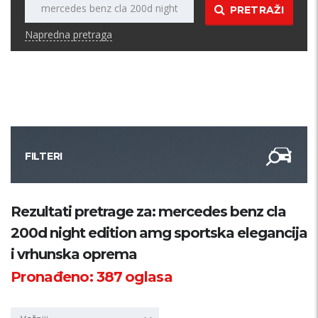
PRETRAŽI
Napredna pretraga
FILTERI
Kategorija
Rezultati pretrage za: mercedes benz cla
200d night edition amg sportska elegancija
Županija
i vrhunska oprema
Pronađeno:
387
oglasa
Samo sa slikom
PRETRAŽI