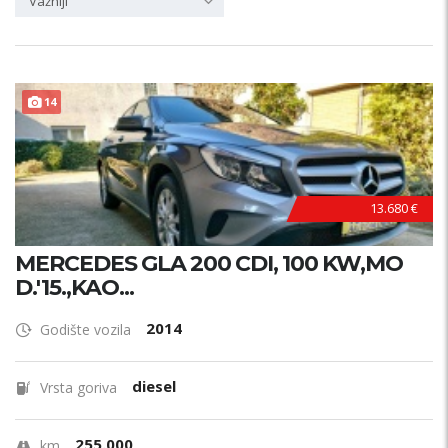
Važniji
14
13.680 €
MERCEDES GLA 200 CDI, 100 KW,MO
D.'15.,KAO...
2014
Godište vozila
diesel
Vrsta goriva
255.000
km