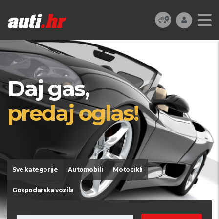
Daj gas,
predaj oglas!
Sve kategorije
Automobili
Motocikli
Gospodarska vozila