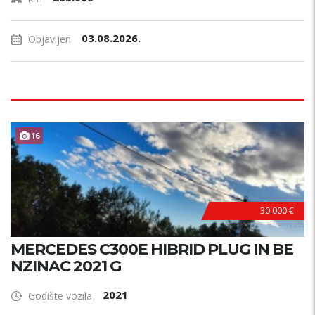
03.08.2026.
Objavljen
B
E
Z
U
L
A
G
A
J
A
16
N
!
30.000 €
MERCEDES C300E HIBRID PLUG IN BE
NZINAC 2021 G
2021
Godište vozila