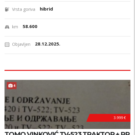
hibrid
Vrsta goriva
58.600
km
28.12.2025.
Objavljen
4
3.999 €
TOMO VINKOVIĆ TV-523 TRAKTOR + PR