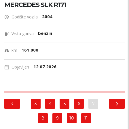
MERCEDES SLK R171
2004
Godište vozila
benzin
Vrsta goriva
161.000
km
12.07.2026.
Objavljen
3
4
5
6
7
8
9
10
11