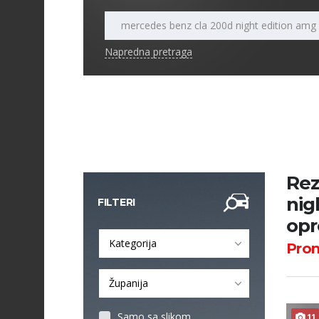
Napredna pretraga
Rez
nig
FILTERI
op
Kategorija
Pro
Županija
Samo sa slikom
11