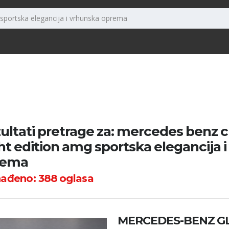
ultati pretrage za: mercedes benz c
ht edition amg sportska elegancija 
rema
nađeno:
388
oglasa
MERCEDES-BENZ GL