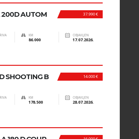
A 200D AUTOM
37.990 €
RIVA
KM
OBJAVLJEN
86.000
17.07.2026.
D SHOOTING B
14.000 €
RIVA
KM
OBJAVLJEN
178.500
28.07.2026.
16.000 €