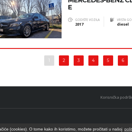
MERCEDES-BENZ CL
E
GODIŠTE VOZILA
VRSTA GO
2017
diesel
1
2
3
4
5
6
Korisnička podrš
ačiće (cookies). O tome kako ih koristimo, možete pročitati u našoj
poli