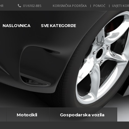
HR
01/6102-885
KORISNIČKA PODRŠKA
POMOĆ
UVJETI KOR
NASLOVNICA
SVE KATEGORIJE
Motocikli
Gospodarska vozila