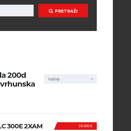
PRETRAŽI
la 200d
Važniji
i vrhunska
C 300E 2XAM
39.000 €