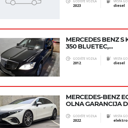
GODIŠTE VOZILA
VRSTA GO
2023
diesel
MERCEDES BENZ S 
350 BLUETEC,...
GODIŠTE VOZILA
VRSTA GO
2012
diesel
MERCEDES-BENZ EQ
OLNA GARANCIJA 
GODIŠTE VOZILA
VRSTA GO
2022
elektro