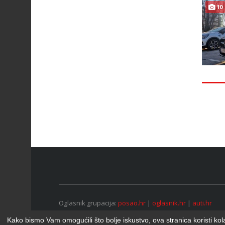
10
Oglasnik grupacija:
posao.hr
|
oglasnik.hr
|
auti.hr
Tečaj za konverziju u EUR valutu: 1 euro = 7.53450 kn
Kako bismo Vam omogućili što bolje iskustvo, ova stranica koristi kol