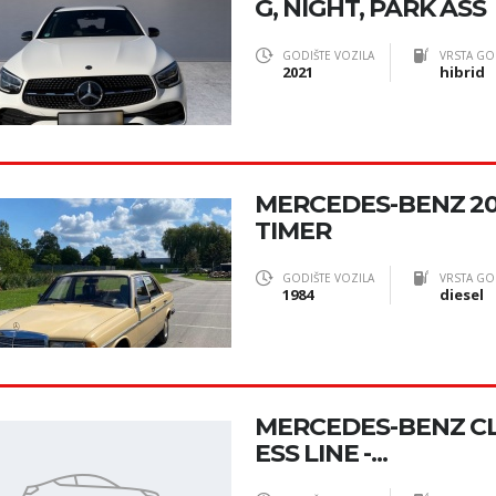
G, NIGHT, PARK ASS
GODIŠTE VOZILA
VRSTA GO
2021
hibrid
MERCEDES-BENZ 20
TIMER
GODIŠTE VOZILA
VRSTA GO
1984
diesel
MERCEDES-BENZ CL
ESS LINE -...