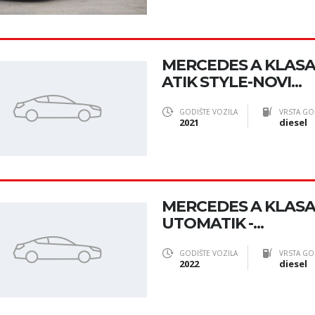
MERCEDES A KLAS
ATIK STYLE-NOVI...
GODIŠTE VOZILA
VRSTA GO
2021
diesel
MERCEDES A KLASA 
UTOMATIK -...
GODIŠTE VOZILA
VRSTA GO
2022
diesel