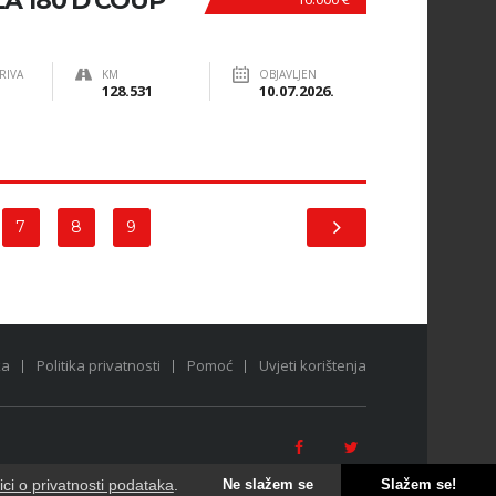
A 180 D COUP
RIVA
KM
OBJAVLJEN
128.531
10.07.2026.
7
8
9
ka
Politika privatnosti
Pomoć
Uvjeti korištenja
tici o privatnosti podataka
.
Ne slažem se
Slažem se!