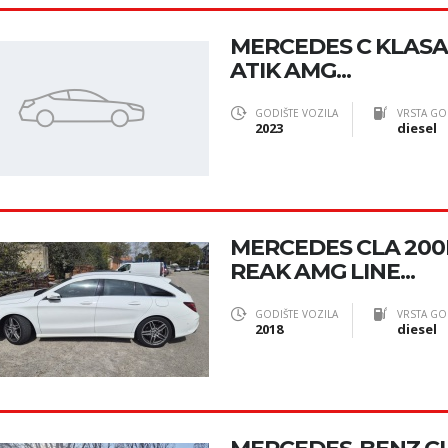
MERCEDES C KLAS
ATIK AMG...
GODIŠTE VOZILA
VRSTA GO
2023
diesel
MERCEDES CLA 200
REAK AMG LINE...
GODIŠTE VOZILA
VRSTA GO
2018
diesel