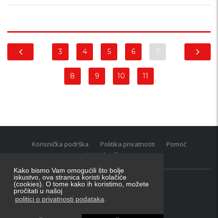
3
4
5
6
7
8
9
10
11
Korisnička podrška
Politika privatnosti
Pomoć
Uvjeti korištenja
Kako bismo Vam omogućili što bolje
iskustvo, ova stranica koristi kolačiće
(cookies). O tome kako ih koristimo, možete
Oglasnik grupacija:
posao.hr
|
oglasnik.hr
|
auti.hr
pročitati u našoj
Tečaj za konverziju u EUR valutu: 1 euro = 7.53450 kn
politici o privatnosti podataka
.