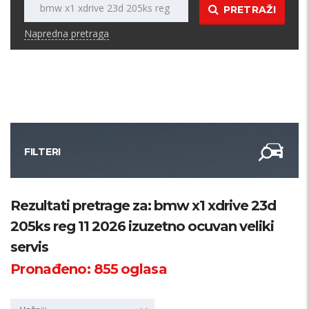
PRETRAŽI
Napredna pretraga
FILTERI
Kategorija
Rezultati pretrage za: bmw x1 xdrive 23d
205ks reg 11 2026 izuzetno ocuvan veliki
Županija
servis
Pronađeno:
855
oglasa
Samo sa slikom
PRETRAŽI