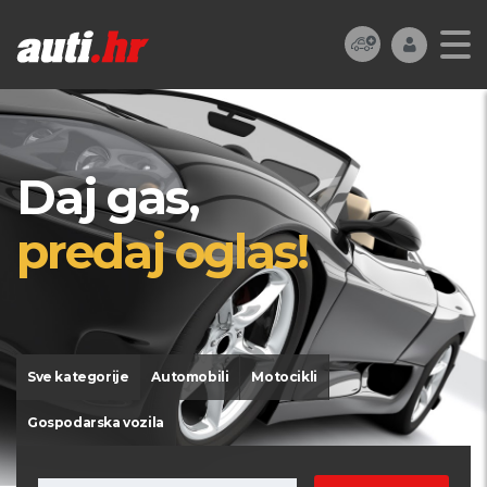
Daj gas,
predaj oglas!
Sve kategorije
Automobili
Motocikli
Gospodarska vozila