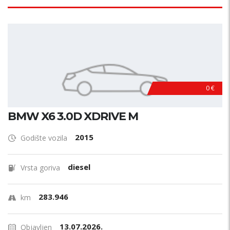
0 €
BMW X6 3.0D XDRIVE M
2015
Godište vozila
diesel
Vrsta goriva
283.946
km
13.07.2026.
Objavljen