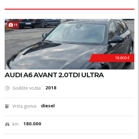
11
18.800 €
AUDI A6 AVANT 2.0TDI ULTRA
2018
Godište vozila
diesel
Vrsta goriva
180.000
km