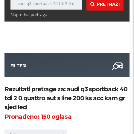
PRETRAŽI
Napredna pretraga
FILTERI
Kategorija
Rezultati pretrage za: audi q3 sportback 40
tdi 2 0 quattro aut s line 200 ks acc kam gr
Županija
sjed led
Pronađeno:
150
oglasa
Samo sa slikom
PRETRAŽI