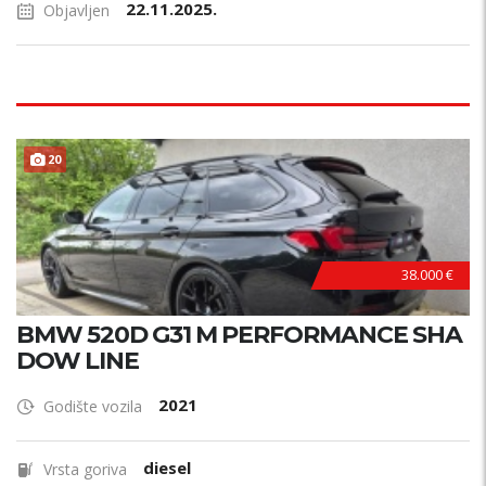
22.11.2025.
Objavljen
20
38.000 €
BMW 520D G31 M PERFORMANCE SHA
DOW LINE
2021
Godište vozila
diesel
Vrsta goriva