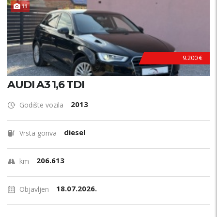
11
9.200 €
AUDI A3 1,6 TDI
2013
Godište vozila
diesel
Vrsta goriva
206.613
km
18.07.2026.
Objavljen