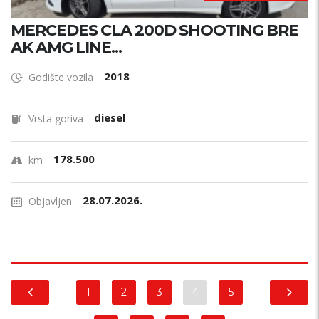
MERCEDES CLA 200D SHOOTING BRE
AK AMG LINE...
2018
Godište vozila
diesel
Vrsta goriva
178.500
km
28.07.2026.
Objavljen
1
2
3
4
5