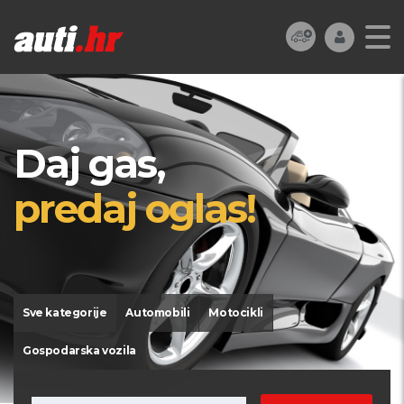
Daj gas,
predaj oglas!
Sve kategorije
Automobili
Motocikli
Gospodarska vozila