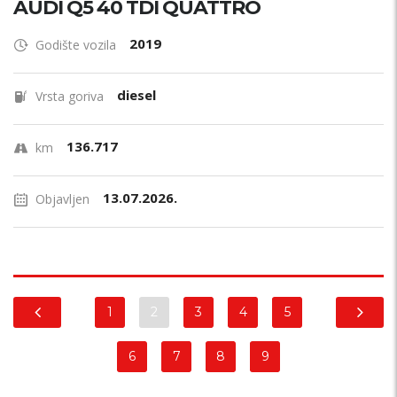
AUDI Q5 40 TDI QUATTRO
2019
Godište vozila
diesel
Vrsta goriva
136.717
km
13.07.2026.
Objavljen
1
2
3
4
5
6
7
8
9