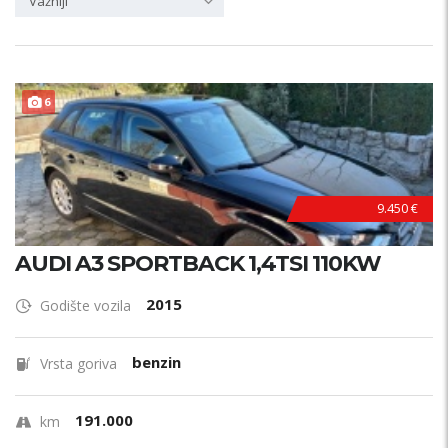
Važniji
F
U
L
L
O
P
R
E
6
M
A
9.450 €
AUDI A3 SPORTBACK 1,4TSI 110KW
2015
Godište vozila
benzin
Vrsta goriva
191.000
km