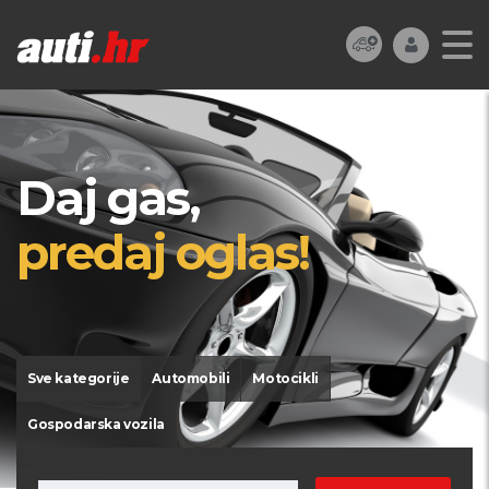
Daj gas,
predaj oglas!
Sve kategorije
Automobili
Motocikli
Gospodarska vozila