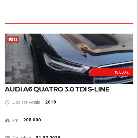
13
18.000 €
AUDI A6 QUATRO 3.0 TDI S-LINE
2018
Godište vozila
208.000
km
31.07.2026.
Objavljen