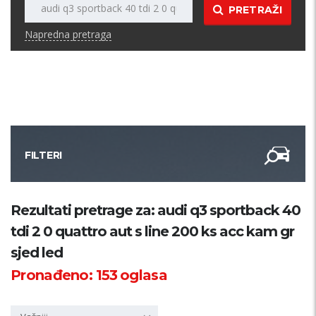
PRETRAŽI
Napredna pretraga
FILTERI
Kategorija
Rezultati pretrage za: audi q3 sportback 40
tdi 2 0 quattro aut s line 200 ks acc kam gr
Županija
sjed led
Pronađeno:
153
oglasa
Samo sa slikom
PRETRAŽI