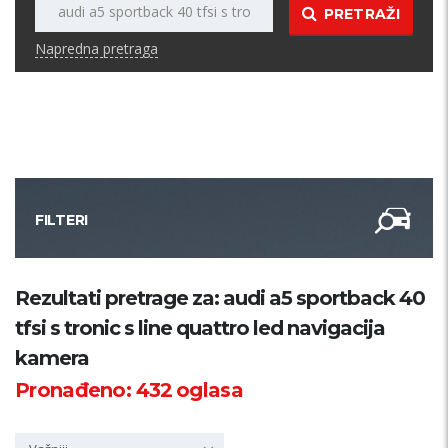
PRETRAŽI
Napredna pretraga
FILTERI
Kategorija
Rezultati pretrage za: audi a5 sportback 40
tfsi s tronic s line quattro led navigacija
Županija
kamera
Pronađeno:
432
oglasa
Samo sa slikom
PRETRAŽI