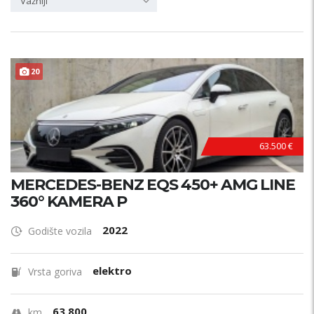
Važniji
20
63.500 €
MERCEDES-BENZ EQS 450+ AMG LINE
360° KAMERA P
2022
Godište vozila
elektro
Vrsta goriva
63.800
km