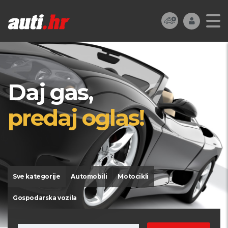
Daj gas,
predaj oglas!
Sve kategorije
Automobili
Motocikli
Gospodarska vozila