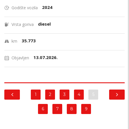
2024
Godište vozila
diesel
Vrsta goriva
35.773
km
13.07.2026.
Objavljen
1
2
3
4
5
6
7
8
9