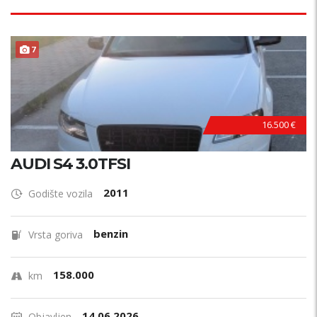
7
16.500 €
AUDI S4 3.0TFSI
2011
Godište vozila
benzin
Vrsta goriva
158.000
km
14.06.2026.
Objavljen