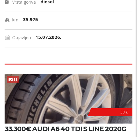
diesel
Vrsta goriva
35.975
km
15.07.2026.
Objavljen
18
33 €
33.300€ AUDI A6 40 TDI S LINE 2020G