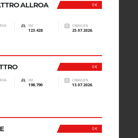
UATTRO ALLROA
0 €
RIVA
KM
OBJAVLJEN
123.428
25.07.2026.
ATTRO
0 €
RIVA
KM
OBJAVLJEN
198.790
13.07.2026.
NE
0 €