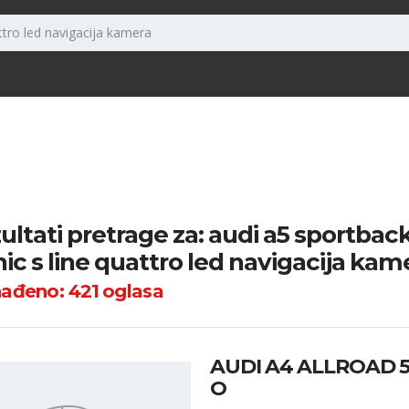
ultati pretrage za: audi a5 sportback 
nic s line quattro led navigacija kam
nađeno:
421
oglasa
AUDI A4 ALLROAD 5
O