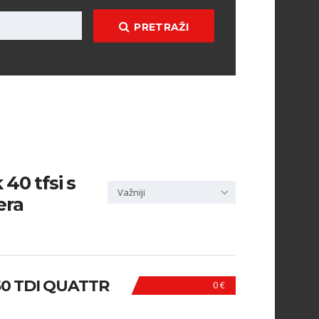
PRETRAŽI
40 tfsi s
Važniji
era
0 TDI QUATTR
0 €