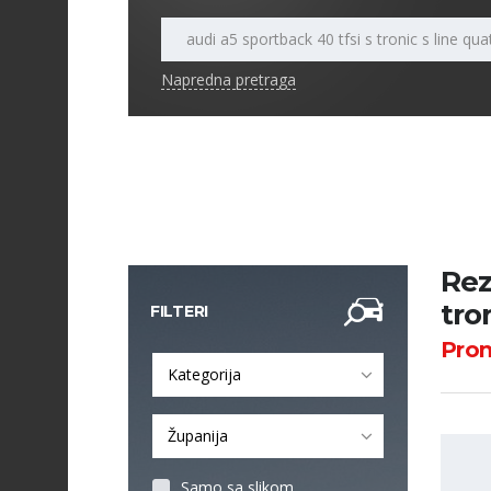
Napredna pretraga
Rez
tro
FILTERI
Pro
Kategorija
Županija
Samo sa slikom