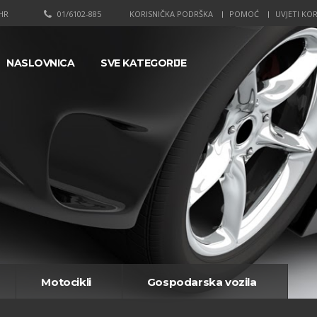
HR
01/6102-885
KORISNIČKA PODRŠKA
POMOĆ
UVJETI KOR
NASLOVNICA
SVE KATEGORIJE
Motocikli
Gospodarska vozila