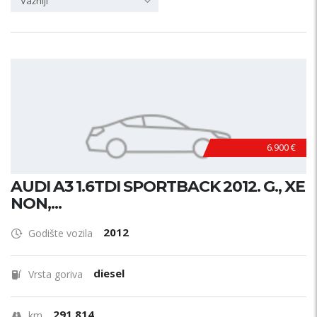
Važniji
6.900 €
AUDI A3 1.6TDI SPORTBACK 2012. G., XE
NON,...
2012
Godište vozila
diesel
Vrsta goriva
291.814
km