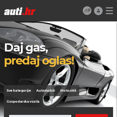
Daj gas,
predaj oglas!
Sve kategorije
Automobili
Motocikli
Gospodarska vozila