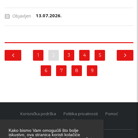
13.07.2026.
Objavljen
1
2
3
4
5
6
7
8
9
Korisnička podrška
Politika privatnosti
Pomoć
Uvjeti korištenja
Kako bismo Vam omogućili što bolje
iskustvo, ova stranica koristi kolačiće