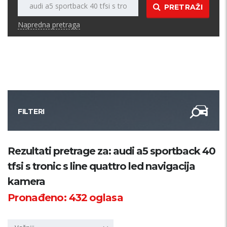
PRETRAŽI
Napredna pretraga
FILTERI
Kategorija
Rezultati pretrage za: audi a5 sportback 40
tfsi s tronic s line quattro led navigacija
Županija
kamera
Pronađeno:
432
oglasa
Samo sa slikom
PRETRAŽI