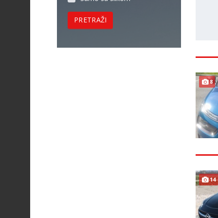
PRETRAŽI
8
14