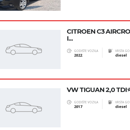
CITROEN C3 AIRCRO
I...
GODIŠTE VOZILA
VRSTA GO
2022
diesel
VW TIGUAN 2,0 TDI⭐R
GODIŠTE VOZILA
VRSTA GO
2017
diesel