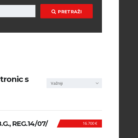
PRETRAŽI
 tronic s
Važniji
.G., REG.14/07/
16.700 €