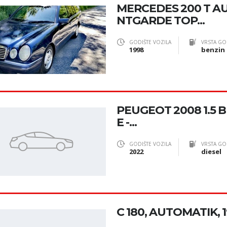
MERCEDES 200 T A
NTGARDE TOP...
GODIŠTE VOZILA
VRSTA GO
1998
benzin
PEUGEOT 2008 1.5 
E -...
GODIŠTE VOZILA
VRSTA GO
2022
diesel
C 180, AUTOMATIK, 1