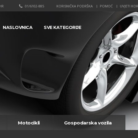
HR
01/6102-885
KORISNIČKA PODRŠKA
POMOĆ
UVJETI KOR
NASLOVNICA
SVE KATEGORIJE
Motocikli
Gospodarska vozila