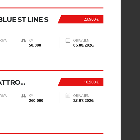
LUE ST LINE S
23.900 €
RIVA
KM
OBJAVLJEN
50.000
06.08.2026.
TTRO...
10.500 €
RIVA
KM
OBJAVLJEN
260.000
23.07.2026.