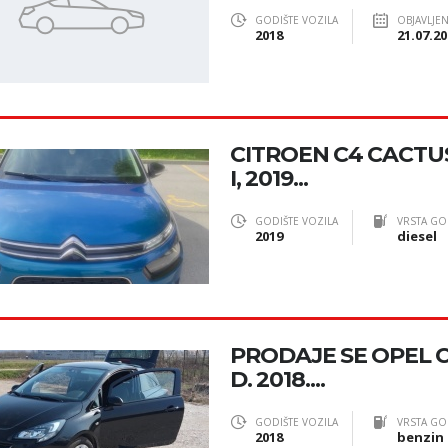
GODIŠTE VOZILA
OBJAVLJE
2018
21.07.20
CITROEN C4 CACTUS
I, 2019...
GODIŠTE VOZILA
VRSTA GO
2019
diesel
PRODAJE SE OPEL CO
D. 2018....
GODIŠTE VOZILA
VRSTA GO
2018
benzin