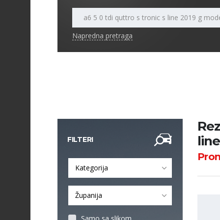
Napredna pretraga
Rez
lin
FILTERI
Pro
Kategorija
Županija
Samo sa slikom