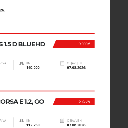
N
26.
 1.5 D BLUEHD
9.000 €
RIVA
KM
OBJAVLJEN
160.000
07.08.2026.
RSA E 1.2, GO
6.750 €
RIVA
KM
OBJAVLJEN
112.250
07.08.2026.