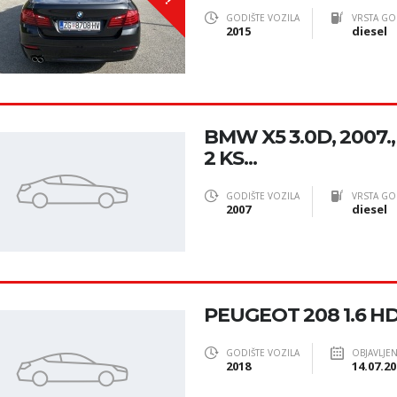
GODIŠTE VOZILA
VRSTA GO
2015
diesel
BMW X5 3.0D, 2007.,
2 KS...
GODIŠTE VOZILA
VRSTA GO
2007
diesel
PEUGEOT 208 1.6 HDI
GODIŠTE VOZILA
OBJAVLJE
2018
14.07.20