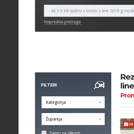
Napredna pretraga
Rez
lin
FILTERI
Pro
Kategorija
Županija
14
Samo sa slikom