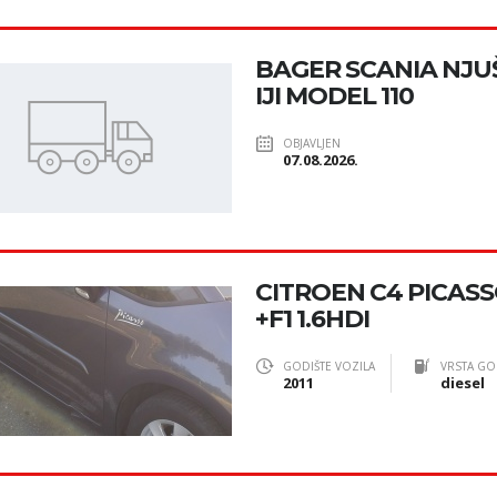
BAGER SCANIA NJU
IJI MODEL 110
OBJAVLJEN
07.08.2026.
CITROEN C4 PICAS
+F1 1.6HDI
GODIŠTE VOZILA
VRSTA GO
2011
diesel