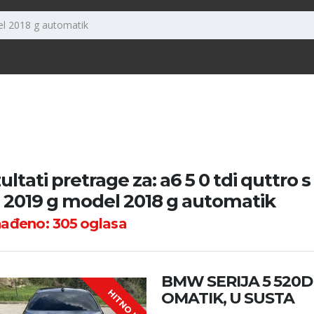
ultati pretrage za: a6 5 0 tdi quttro s
e 2019 g model 2018 g automatik
nađeno:
305
oglasa
BMW SERIJA 5 520D 
HITNO !
OMATIK, U SUSTA