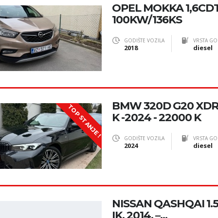
OPEL MOKKA 1,6CDTI 
100KW/136KS
GODIŠTE VOZILA
VRSTA GO
2018
diesel
BMW 320D G20 XDR
TOP STANJE !
K -2024 - 22000 K
GODIŠTE VOZILA
VRSTA GO
2024
diesel
NISSAN QASHQAI 1.
IK, 2014. –...