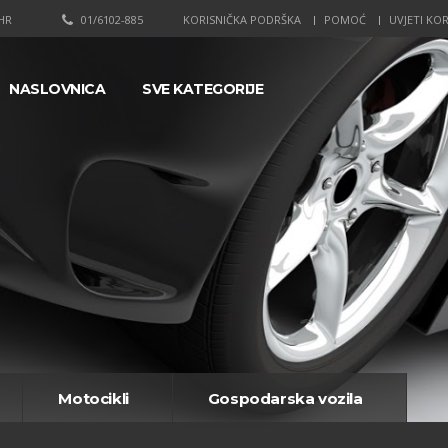
HR
01/6102-885
KORISNIČKA PODRŠKA
POMOĆ
UVJETI KOR
NASLOVNICA
SVE KATEGORIJE
Motocikli
Gospodarska vozila